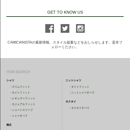
GET TO KNOW US
CAMICIANISTAの最新情報、スタイル提案などをおしらせします。是非フ
ォローください。
ITEM SEARCH
シャツ
ニットシャツ
・
スリムフィット
・
タイトフィット
・
タイトフィット
・
ニットシャツすべて
・
レギュラーフィット
ネクタイ
・
カジュアルフィット
・
ネクタイすべて
・
ショートスリーブ
・
シャツすべて
袖丈