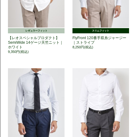
レギュラーフィット
スリムフィット
【レオスペシャルプロダクト】
FlyFront 120番手双糸ジャージー
SemiWide 14ゲージ天竺ニット｜
｜ストライプ
ホワイト
8,250円(税込)
9,350円(税込)