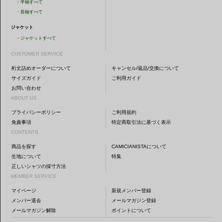
・
半袖すべて
・
長袖すべて
ジャケット
・
ジャケットすべて
CUSTOMER SERVICE
裄丈詰めオーダーについて
キャンセル/返品/交換について
サイズガイド
ご利用ガイド
お問い合わせ
ABOUT US
プライバシーポリシー
ご利用規約
免責事項
特定商取引法に基づく表示
CONTENTS
商品を探す
CAMICIANISTAについて
生地について
特集
正しいシャツの採寸方法
MEMBER SERVICE
マイページ
新規メンバー登録
メンバー退会
メールマガジン登録
メールマガジン解除
ポイントについて