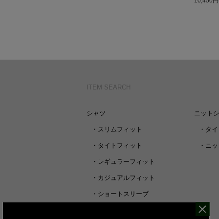
10,450
ITEM SEARCH
シャツ
ニット
・
スリムフィット
・
タイ
・
タイトフィット
・
ニッ
・
レギュラーフィット
・
カジュアルフィット
・
ショートスリーブ
・
シャツすべて