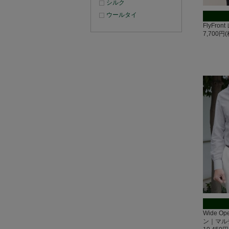
シルク
ウールタイ
FlyFr
7,700円
Wide O
ン｜マル