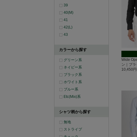
39
40(M)
41
42(L)
43
カラーから探す
Wide O
グリーン系
ン｜ブラ
ネイビー系
10,450
ブラック系
ホワイト系
ブルー系
Etc(Mix)系
シャツ柄から探す
無地
ストライプ
チェック