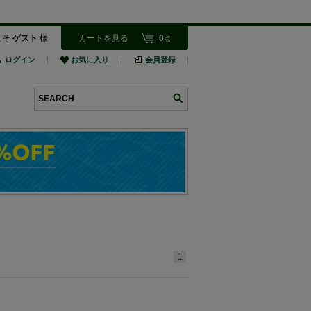
こそ
ゲスト
様
カートを見る
0
点
ログイン
お気に入り
会員登録
検索
1