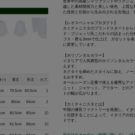
世界中の高級シャツブランドやラグジュ
越した素材開発力と美しい発色、上質な
た技術と伝統から生み出される生地は、
【レオスペシャルプロダクト】
カミチャニスタのブランドスタートから
ド・ブジェッリ氏こだわりの詰まった仕
フス・襟も3mmで仕上げ、ガゼットを
に変更しています。
【ホリゾンタルカラー】
イタリアで人気襟型のホリゾンタルカラ
えます。
ネクタイを締めたスタイルに加え、ノー
もおすすめ。
わり
着丈
裄丈
カフスまわり
オールシーズン定番で使える優秀なアイ
ニット、ジャケット、アウター、どのア
cm
79.5cm
83.5cm
23cm
トの幅が広がります。
0cm
80cm
84cm
23cm
【カミチャニスタとは】
中国の優良ファクトリーを発掘し、イタ
3cm
80.5cm
85cm
23.5cm
く伝授することによって、イタリアの仕
ドです。
6cm
81.5cm
86cm
23.5cm
裄丈詰めオーダー（修理に関して）、詳