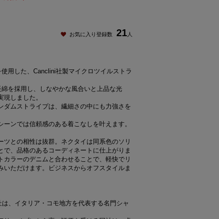
21
お気に入り登録数
人
用した、Canclini社製マイクロツイルストラ
長綿を採用し、しなやかな風合いと上品な光
実現しました。
ンダムストライプは、繊細さの中にも力強さを
シーンでは信頼感のある着こなしを叶えます。
ーツとの相性は抜群。ネクタイは同系色のソリ
とで、品格のあるコーディネートに仕上がりま
トカラーのデニムと合わせることで、軽快でリ
みいただけます。ビジネスからオフスタイルま
ーニ）社は、イタリア・コモ地方を代表する名門シャ