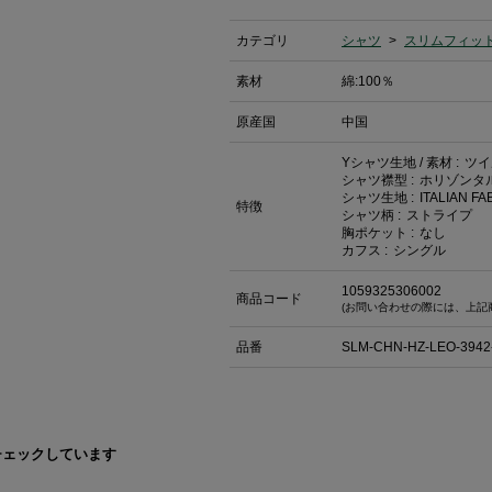
カテゴリ
シャツ
>
スリムフィッ
素材
綿:100％
原産国
中国
Yシャツ生地 / 素材 :
ツ
シャツ襟型 :
ホリゾンタ
シャツ生地 :
ITALIAN F
特徴
シャツ柄 :
ストライプ
胸ポケット :
なし
カフス :
シングル
1059325306002
商品コード
(お問い合わせの際には、上記
品番
SLM-CHN-HZ-LEO-3942
チェックしています