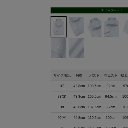
スリムフィット
サイズ表記
肩巾
バスト
ウエスト
裾ま
37
42.8cm
103.5cm
92cm
97
38(S)
43.3cm
105.5cm
94.5cm
10
39
43.8cm
107.5cm
97cm
10
40(M)
44.8cm
110.5cm
100cm
10