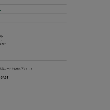
ト
イル
ル
ABRIC
商品コードをお伝え下さい。)
-SAST