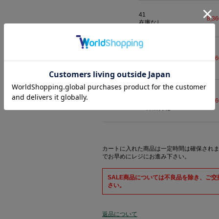
41
8,3
在庫なし
42(L)
8,3
在庫あり (残り
5
点)
1-3日出荷予定
43
8,3
在庫あり (残り
3
点)
1-3日出荷予定
カートに入れた商品は一定時間は確保され
でお早めにレジにお進み下さい。
SALE商品については不良品を除き、ご
さい。
返品について