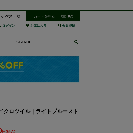
こそ
ゲスト
様
カートを見る
0
点
ログイン
お気に入り
会員登録
検索
tal マイクロツイル｜ライトブルースト
0
円(税込)