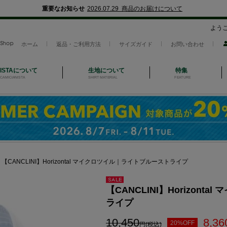
重要なお知らせ
2026.07.29 商品のお届けについて
よう
ホーム
返品・ご利用方法
サイズガイド
お問い合わせ
NISTAについて
生地について
特集
CAMICIANISTA
SHIRT MATERIAL
FEATURE
＞
【CANCLINI】Horizontal マイクロツイル｜ライトブルーストライプ
セール
【CANCLINI】Horizon
ライプ
10,450
8,36
20%OFF
円(税込)