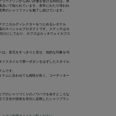
アリーメゾンから高い評価を受ける同社は、卓
風合いで知られています。長年にわたり培われ
世界のシャツファンを魅了し続けています。
テクニカルディレクターをつとめるレオナル
様のスペシャルプロダクトです。ステッチはカ
表付けにしており、カフスはカッタウェイカフス
ーは、首元をすっきりと見せ、知的な印象を与
タイスタイルで第一ボタンをはずしたスタイル
テムです。
イテムに合わせても相性が良く、コーディネー
リアのシャツづくりのノウハウを余すところな
立て文化や技術を存分に反映したシャツブラン
しくはご利用ガイドをご覧ください。