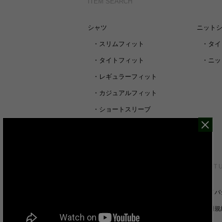
ITEM SEARCH
シャツ
ニット
・
スリムフィット
・
タイ
・
タイトフィット
・
ニッ
・
レギュラーフィット
・
カジュアルフィット
・
ショートスリーブ
・
シャツすべて
CUSTOMER SERVICE
ABOUT 
裄丈詰めオーダーについて
プライバ
キャンセル/返品/交換について
ご利用規