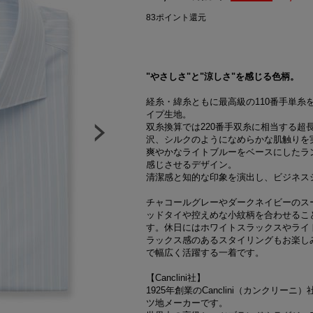
83
ポイント還元
"やさしさ"と"涼しさ"を感じる色柄。
経糸・緯糸ともに最高級の110番手単糸を使
イプ生地。
双糸換算では220番手双糸に相当する超
沢、シルクのようになめらかな肌触りを
爽やかなライトブルーをベースにしたラ
感じさせるデザイン。
清潔感と知的な印象を演出し、ビジネス
チャコールグレーやダークネイビーのス
ッドタイや控えめな小紋柄を合わせるこ
す。休日にはホワイトスラックスやライ
ラックス感のあるスタイリングもお楽し
で幅広く活躍する一着です。
【Canclini社】
1925年創業のCanclini（カンクリ
ツ地メーカーです。