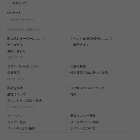
・
長袖すべて
ジャケット
・
ジャケットすべて
CUSTOMER SERVICE
裄丈詰めオーダーについて
キャンセル/返品/交換について
サイズガイド
ご利用ガイド
お問い合わせ
ABOUT US
プライバシーポリシー
ご利用規約
免責事項
特定商取引法に基づく表示
CONTENTS
商品を探す
CAMICIANISTAについて
生地について
特集
正しいシャツの採寸方法
MEMBER SERVICE
マイページ
新規メンバー登録
メンバー退会
メールマガジン登録
メールマガジン解除
ポイントについて