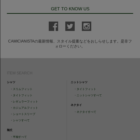
GET TO KNOW US
CAMICIANISTAの最新情報、スタイル提案などをおしらせします。是非フ
ォローください。
ITEM SEARCH
シャツ
ニットシャツ
・
スリムフィット
・
タイトフィット
・
タイトフィット
・
ニットシャツすべて
・
レギュラーフィット
ネクタイ
・
カジュアルフィット
・
ネクタイすべて
・
ショートスリーブ
・
シャツすべて
袖丈
・
半袖すべて