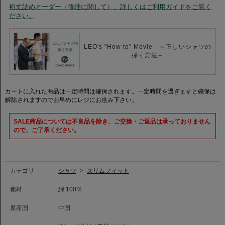
爽やかなライトブルーをベースにしたランダムストライプは、繊細さの中に
裄丈詰めオーダー（修理に関して）、詳しくはご利用ガイドをご覧く
も力強さを感じさせるデザイン。
ださい。
清潔感と知的な印象を演出し、ビジネスシーンでは信頼感のある着こなしを
叶えます。
チャコールグレーやダークネイビーのスーツとの相性は抜群。ネクタイは同
LEO's "How to" Movie ～正しいシャツの
系色のソリッドタイや控えめな小紋柄を合わせることで、品格のあるコーデ
採寸方法～
ィネートに仕上がります。休日にはホワイトスラックスやライトカラーのデ
ニムと合わせることで、軽快でリラックス感のあるスタイリングもお楽しみ
いただけます。ビジネスからオフスタイルまで幅広く活躍する一着です。
カートに入れた商品は一定時間は確保されます。一定時間を過ぎますと確保は
【Canclini社】
解除されますのでお早めにレジにお進み下さい。
1925年創業のCanclini（カンクリーニ）社は、イタリア・コモ地方を代表す
る名門シャツ地メーカーです。
SALE商品については不良品を除き、ご交換・ご返品は承っておりません
世界中の高級シャツブランドやラグジュアリーメゾンから高い評価を受ける
ので、ご了承ください。
同社は、卓越した素材開発力と美しい発色、上質な風合いで知られていま
す。長年にわたり培われた技術と伝統から生み出される生地は、世界のシャ
ツファンを魅了し続けています。
【レオスペシャルプロダクト】
カテゴリ
シャツ
>
スリムフィット
カミチャニスタのブランドスタートからテクニカルディレクターをつとめる
レオナルド・ブジェッリ氏こだわりの詰まった仕様のスペシャルプロダクト
素材
綿:100％
です。ステッチはカフス・襟も3mmで仕上げ、ガゼットを表付けにしてお
り、カフスはカッタウェイカフスに変更しています。
原産国
中国
【ホリゾンタルカラー】
イタリアで人気襟型のホリゾンタルカラーは、首元をすっきりと見せ、知的