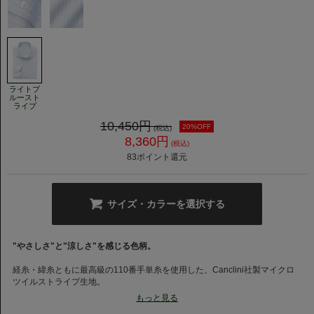
ライトブ
ルースト
ライプ
10,450
円
20%OFF
(税込)
8,360
円
(税込)
83
ポイント還元
サイズ・カラーを選択する
"やさしさ"と"涼しさ"を感じる色柄。
経糸・緯糸ともに最高級の110番手単糸を使用した、Canclini社製マイクロ
ツイルストライプ生地。
双糸換算では220番手双糸に相当する超長綿を採用し、しなやかな風合いと
もっと見る
上品な光沢、シルクのようになめらかな肌触りを実現しました。