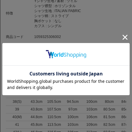
Yシャツ生地 / 素材 :
ツイル
な印象を与えます。
シャツ襟型 :
ホリゾンタル
ネクタイを締めたスタイルに加え、ノータイスタイルで第一ボタンをはずし
シャツ生地 :
ITALIAN FABRIC
特徴
たスタイルもおすすめ。
シャツ柄 :
ストライプ
オールシーズン定番で使える優秀なアイテムです。
胸ポケット :
なし
ニット、ジャケット、アウター、どのアイテムに合わせても相性が良く、コ
カフス :
シングル
ーディネートの幅が広がります。
商品コード
1059325306002
【カミチャニスタとは】
中国の優良ファクトリーを発掘し、イタリアのシャツづくりのノウハウを余
品番
SLM-CHN-HZ-LEO-3942-SAST
すところなく伝授することによって、イタリアの仕立て文化や技術を存分に
（お問い合わせの際には、上記商品コードをお伝え下さい。）
反映したシャツブランドです。
返品について
サイズ
サイズ表記
肩巾
バスト
ウエスト
裾まわり
着丈
裄丈
37
42.8cm
103.5cm
92cm
97cm
79.5cm
83.5cm
38(S)
43.3cm
105.5cm
94.5cm
100cm
80cm
84cm
39
43.8cm
107.5cm
97cm
103cm
80.5cm
85cm
40(M)
44.8cm
110.5cm
100cm
106cm
81.5cm
86cm
41
45.8cm
113.5cm
103cm
109cm
82.5cm
87cm