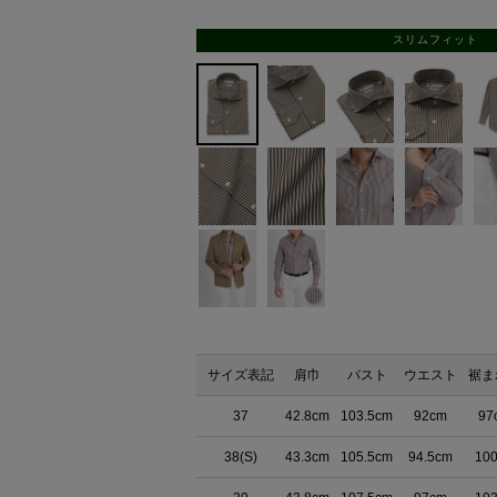
スリムフィット
サイズ表記
肩巾
バスト
ウエスト
裾ま
37
42.8cm
103.5cm
92cm
97
38(S)
43.3cm
105.5cm
94.5cm
10