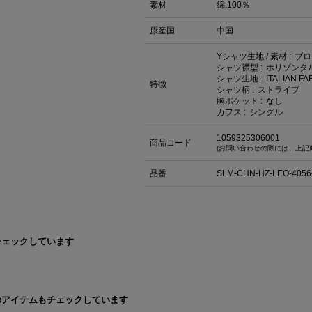
素材
綿:100％
原産国
中国
Yシャツ生地 / 素材 :
ブロ
シャツ襟型 :
ホリゾンタ
シャツ生地 :
ITALIAN F
特徴
シャツ柄 :
ストライプ
胸ポケット :
なし
カフス :
シングル
1059325306001
商品コード
(お問い合わせの際には、上記
品番
SLM-CHN-HZ-LEO-4056
チェックしています
のアイテムもチェックしています