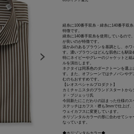
83
ポイント還元
経糸に100番手双糸・緯糸に140番手
特徴です。
緯糸に140番手双糸を使用しているので
が良いのが特徴です。
温かみのあるブラウンを基調とし、ホワ
す。濃いブラウンはどんな肌色にも馴染
特にネイビーやグレーのジャケットと組
ルを演出します。
ネクタイは同系色のダークトーンを選ぶ
す。また、オフシーンではチノパンやデ
むのもおすすめです。
【レオスペシャルプロダクト】
カミチャニスタのブランドスタートから
ド・ブジェッリ氏
今回新たにこだわりの詰まった仕様のス
ステッチはカフス・襟も3mmで仕上げ
ウェイカフスに変更しています。
ホリゾンタルカラーの形に合わせてシャ
なっています。
◆ホリゾンタルカラー◆