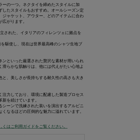
ラーの一つ。ネクタイを締めたスタイルに加
ずしたスタイルもおすすめ。オールシーズン定
、ジャケット、アウター、どのアイテムに合わ
が広がります。
年に設立された、イタリアのフィレンツェに拠点を
術を駆使し、現在は世界最高峰のシャツ生地ブ
。
ネンといった厳選された贅沢な素材が用いられ
く滑らかな肌触りは、他には代えがたい心地よ
色と、美しさが長持ちする耐久性の高さも大き
く注力しており、環境に配慮した製造プロセス
革新を続けています。
るシーンで洗練された装いを演出するアルビニ
なくなるほどの圧倒的な魅力に溢れています。
しくはご利用ガイドをご覧ください。