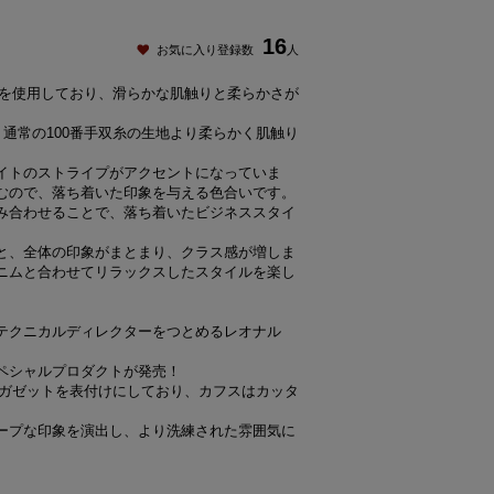
16
お気に入り登録数
人
双糸を使用しており、滑らかな肌触りと柔らかさが
、通常の100番手双糸の生地より柔らかく肌触り
イトのストライプがアクセントになっていま
むので、落ち着いた印象を与える色合いです。
み合わせることで、落ち着いたビジネススタイ
と、全体の印象がまとまり、クラス感が増しま
ニムと合わせてリラックスしたスタイルを楽し
テクニカルディレクターをつとめるレオナル
ペシャルプロダクトが発売！
、ガゼットを表付けにしており、カフスはカッタ
ープな印象を演出し、より洗練された雰囲気に