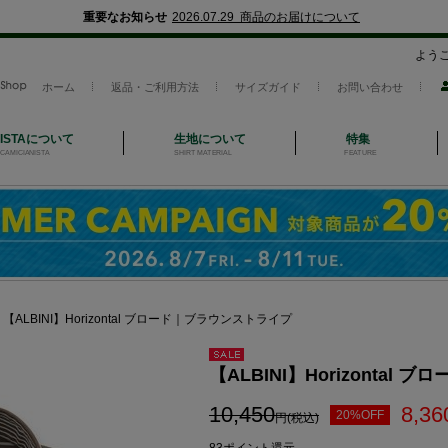
重要なお知らせ
2026.07.29 商品のお届けについて
よう
ホーム
返品・ご利用方法
サイズガイド
お問い合わせ
NISTAについて
生地について
特集
CAMICIANISTA
SHIRT MATERIAL
FEATURE
＞
【ALBINI】Horizontal ブロード｜ブラウンストライプ
セール
【ALBINI】Horizonta
10,450
8,36
20%OFF
円(税込)