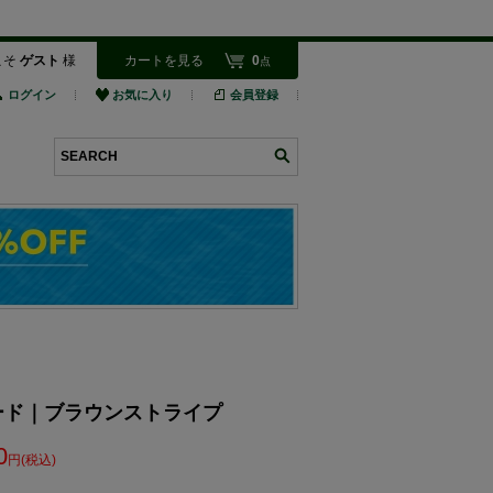
こそ
ゲスト
様
カートを見る
0
点
ログイン
お気に入り
会員登録
検索
l ブロード｜ブラウンストライプ
0
円(税込)