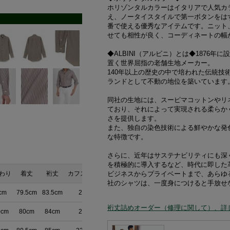
ホリゾンタルカラーはイタリアで人気カ
え、ノータイスタイルで第一ボタンをは
番で使える優秀なアイテムです。ニット
せても相性が良く、コーディネートの幅
◆ALBINI（アルビニ）とは◆1876
置く世界屈指の老舗生地メーカー。
140年以上の歴史の中で培われた伝統技
ランドとして不動の地位を築いています
同社の生地には、スーピマコットンやリ
ており、それによって実現される柔らか
さを提供します。
また、独自の染色技術による鮮やかな発
な特徴です。
さらに、近年はサステナビリティにも深
を積極的に導入するなど、時代に即した
わり
着丈
裄丈
カフスまわり
ビジネスからプライベートまで、あらゆ
社のシャツは、一度身につけると手放せ
cm
79.5cm
83.5cm
23cm
裄丈詰めオーダー（修理に関して）、詳
0cm
80cm
84cm
23cm