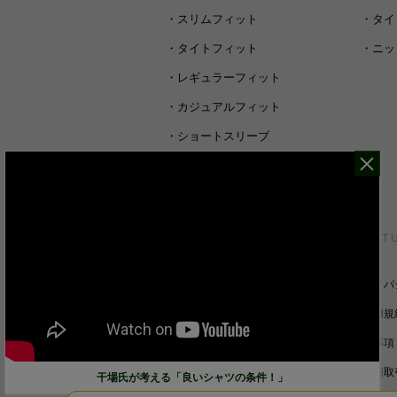
・
スリムフィット
・
タイ
・
タイトフィット
・
ニッ
・
レギュラーフィット
・
カジュアルフィット
・
ショートスリーブ
・
シャツすべて
CUSTOMER SERVICE
ABOUT 
裄丈詰めオーダーについて
プライバ
キャンセル/返品/交換について
ご利用規
サイズガイド
免責事項
ご利用ガイド
特定商取
干場氏が考える「良いシャツの条件！」