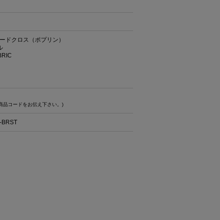
ードクロス（ポプリン）
ル
ABRIC
商品コードをお伝え下さい。)
-BRST