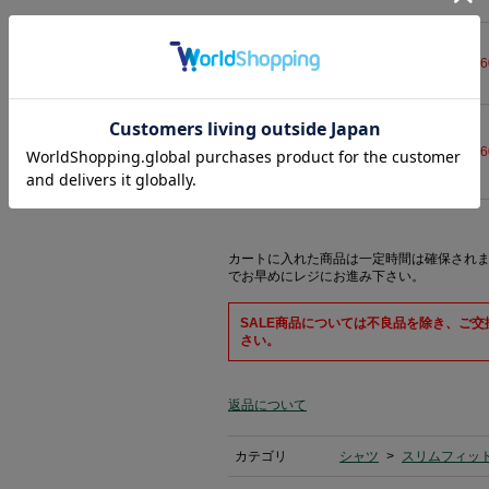
42(L)
8,3
在庫なし
43
8,3
在庫あり (残り
2
点)
1-3日出荷予定
カートに入れた商品は一定時間は確保され
でお早めにレジにお進み下さい。
SALE商品については不良品を除き、ご
さい。
返品について
カテゴリ
シャツ
>
スリムフィッ