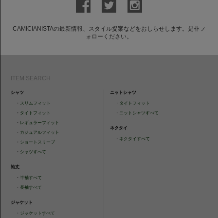
CAMICIANISTAの最新情報、スタイル提案などをおしらせします。是非フ
ォローください。
ITEM SEARCH
シャツ
ニットシャツ
・
スリムフィット
・
タイトフィット
・
タイトフィット
・
ニットシャツすべて
・
レギュラーフィット
ネクタイ
・
カジュアルフィット
・
ネクタイすべて
・
ショートスリーブ
・
シャツすべて
袖丈
・
半袖すべて
・
長袖すべて
ジャケット
・
ジャケットすべて