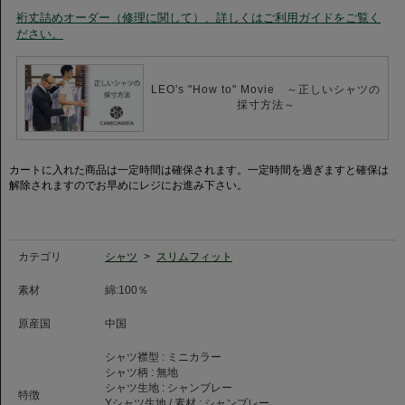
裄丈詰めオーダー（修理に関して）、詳しくはご利用ガイドをご覧く
シャンブレーシャツ
ださい。
どのシーズンでも使える永遠の人気アイテム
シャンブレ―の愛称ですっかりお馴染みとなったシャツです。
バイオウォッシュ加工による製品洗い仕上げは、軽やかで、独特のふっくら
とした柔らかさが気持ちの良い仕上がりです。
LEO's "How to" Movie ～正しいシャツの
カジュアルスタイルでは、袖をロールアップして、より軽やかでこなれた印
採寸方法～
象に。
タイドアップスタイルはシンプルに男らしく、どこかエレガントに、そんな
装いにぴったりです。
カートに入れた商品は一定時間は確保されます。一定時間を過ぎますと確保は
解除されますのでお早めにレジにお進み下さい。
カテゴリ
シャツ
>
スリムフィット
素材
綿:100％
原産国
中国
シャツ襟型 :
ミニカラー
シャツ柄 :
無地
シャツ生地 :
シャンブレー
特徴
Yシャツ生地 / 素材 :
シャンブレー