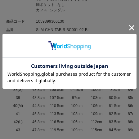
胸ポケット :
なし
カフス :
シングル
商品コード
1059399306130
品番
SLM-CHN-TAB-S-BC001-02-BL
（お問い合わせの際には、上記商品コードをお伝え下さい。）
返品について
サイズ
サイズ表記
肩巾
バスト
ウエスト
裾まわり
着丈
裄丈
37
42.8cm
103.5cm
92cm
97cm
79.5cm
83.5cm
38(S)
43.3cm
105.5cm
94.5cm
100cm
80cm
84cm
39
43.8cm
107.5cm
97cm
103cm
80.5cm
85cm
40(M)
44.8cm
110.5cm
100cm
106cm
81.5cm
86cm
41
45.8cm
113.5cm
103cm
109cm
82.5cm
87cm
42(L)
46.8cm
116.5cm
106cm
112cm
83.5cm
88cm
43
47.8cm
119.5cm
109cm
115cm
84.5cm
89cm