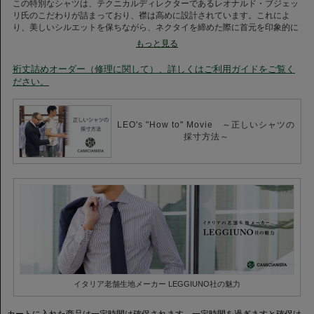
この特別なシャツは、テクニカルディレクターであるレオナルド・ブジェッ
リ氏のこだわりが詰まっており、襟は高めに設計されています。これによ
り、美しいシルエットを保ちながら、ネクタイを締めた際に首元を印象的に
演出します。カフスはカッタウェイ仕様に変更され、モダンなビジネススタ
もっと見る
イルにぴったりの洗練さを加えています。
裄丈詰めオーダー（修理に関して）、詳しくはご利用ガイドをご覧く
ださい。
【素材について】
120番手の双糸を使用したこのシャツは、エジプト超長綿から生まれる滑ら
かな肌触りと圧倒的な柔らかさが特徴です。また、シルケット加工が施され
ており、シルクのような光沢感を実現。視覚的にも高級感を与える素材が、
LEO's "How to" Movie ～正しいシャツの
ビジネスシーンでも信頼感を生み出します。
採寸方法～
【利用シーン/コーディネートについて】
このスペシャルプロダクトは、ビジネスやフォーマルな場面に最適です。ダ
ークスーツと合わせることで、より洗練された演出が可能です。また、カジ
ュアルなテイストを少し取り入れたコーディネートにもフィットし、オフタ
イムにも使える万能さがあります。
〈LEGGIUNO（レジウノ）社〉
1908年にイタリア マッジョーレ湖のほとりで創業した伝統あるシャツ地メ
イタリア老舗生地メーカー LEGGIUNO社の魅力
ーカーです。
トレンドを踏まえた多彩な色使いとデザイン性の豊富さで、世界中のシャツ