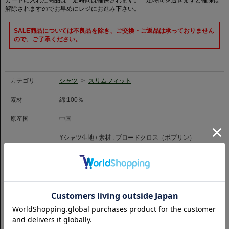
カートに入れた商品は一定時間は確保されます。一定時間を過ぎますと確保は
地メーカーの中でもトップクラスのクオリティを誇ります。
解除されますのでお早めにレジにお進み下さい。
製糸から最終仕上げまで一貫した自社生産にこだわり、ハイブランドやラグ
SALE商品については不良品を除き、ご交換・ご返品は承っておりません
ジュアリースポーツの市場でも活躍するイタリアを代表するシャツ地メーカ
ので、ご了承ください。
ーです。
カテゴリ
シャツ
>
スリムフィット
素材
綿:100％
原産国
中国
Yシャツ生地 / 素材 :
ブロードクロス（ポプリン）
シャツ襟型 :
ホリゾンタル
シャツ生地 :
ITALIAN FABRIC
特徴
シャツ柄 :
ストライプ
胸ポケット :
なし
カフス :
シングル
商品コード
1059324306000
品番
SLM-CHN-HZ-LEO-0289-NVST
（お問い合わせの際には、上記商品コードをお伝え下さい。）