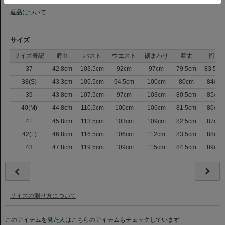
返品について
サイズ
サイズ表記
肩巾
バスト
ウエスト
裾まわり
着丈
裄丈
37
42.8cm
103.5cm
92cm
97cm
79.5cm
83.5cm
38(S)
43.3cm
105.5cm
94.5cm
100cm
80cm
84cm
39
43.8cm
107.5cm
97cm
103cm
80.5cm
85cm
40(M)
44.8cm
110.5cm
100cm
106cm
81.5cm
86cm
41
45.8cm
113.5cm
103cm
109cm
82.5cm
87cm
42(L)
46.8cm
116.5cm
106cm
112cm
83.5cm
88cm
43
47.8cm
119.5cm
109cm
115cm
84.5cm
89cm
サイズの測り方について
このアイテムを見た人はこちらのアイテムもチェックしています