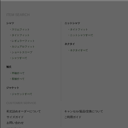
ITEM SEARCH
シャツ
ニットシャツ
・
スリムフィット
・
タイトフィット
・
タイトフィット
・
ニットシャツすべて
・
レギュラーフィット
ネクタイ
・
カジュアルフィット
・
ネクタイすべて
・
ショートスリーブ
・
シャツすべて
袖丈
・
半袖すべて
・
長袖すべて
ジャケット
・
ジャケットすべて
CUSTOMER SERVICE
裄丈詰めオーダーについて
キャンセル/返品/交換について
サイズガイド
ご利用ガイド
お問い合わせ