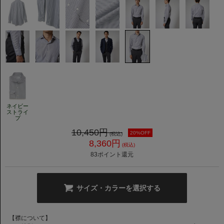
ネイビー
ストライ
プ
10,450
円
20%OFF
(税込)
8,360
円
(税込)
83
ポイント還元
サイズ・カラーを選択する
【襟について】