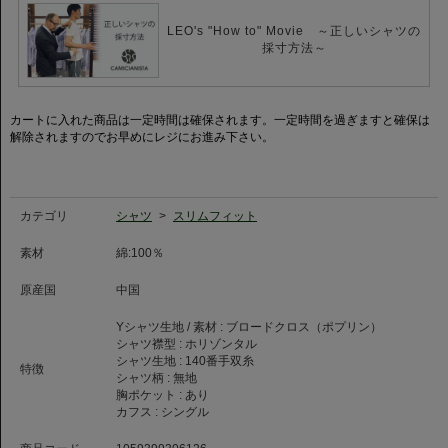
そのしなやかな質感、上品な艶、滑らかな風合いが魅力です。
LEO's "How to" Movie ～正しいシャツの
ホリゾンタルカラーはイタリアで人気カラーの一つ。ネクタイを締めたスタ
採寸方法～
イルに加え、クールビズ期間にノータイスタイルで第一ボタンをはずしたス
タイルもおすすめです。
CAMICIANISTAが自信を持ってお届けする一枚です。
カートに入れた商品は一定時間は確保されます。一定時間を過ぎますと確保は
是非お試し下さい。
解除されますのでお早めにレジにお進み下さい。
カテゴリ
シャツ
>
スリムフィット
素材
綿:100％
原産国
中国
Yシャツ生地 / 素材 :
ブロードクロス（ポプリン）
シャツ襟型 :
ホリゾンタル
シャツ生地 :
140番手双糸
特徴
シャツ柄 :
無地
胸ポケット :
あり
カフス :
シングル