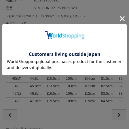
商品コード
1059399306126
品番
SLM-CHN-HZ-PK-6021-WH
（お問い合わせの際には、上記商品コードをお伝え下さい。）
返品について
サイズ
サイズ表記
肩巾
バスト
ウエスト
裾まわり
着丈
裄丈
37
42.8cm
103.5cm
92cm
97cm
79.5cm
83.5cm
38(S)
43.3cm
105.5cm
94.5cm
100cm
80cm
84cm
39
43.8cm
107.5cm
97cm
103cm
80.5cm
85cm
40(M)
44.8cm
110.5cm
100cm
106cm
81.5cm
86cm
41
45.8cm
113.5cm
103cm
109cm
82.5cm
87cm
42(L)
46.8cm
116.5cm
106cm
112cm
83.5cm
88cm
43
47.8cm
119.5cm
109cm
115cm
84.5cm
89cm
サイズの測り方について