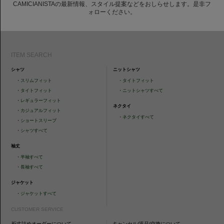
CAMICIANISTAの最新情報、スタイル提案などをおしらせします。是非フ
ォローください。
ITEM SEARCH
シャツ
ニットシャツ
・
スリムフィット
・
タイトフィット
・
タイトフィット
・
ニットシャツすべて
・
レギュラーフィット
ネクタイ
・
カジュアルフィット
・
ネクタイすべて
・
ショートスリーブ
・
シャツすべて
袖丈
・
半袖すべて
・
長袖すべて
ジャケット
・
ジャケットすべて
CUSTOMER SERVICE
裄丈詰めオーダーについて
キャンセル/返品/交換について