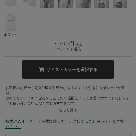
ホワイト
7,700
円
税込
77
ポイント還元
サイズ・カラーを選択する
お客様のお声から定番140番手双糸から【ポケット付き】長袖シャツが登
場！
セキュリティーキーなどをしまったり場面によって定番のポケットなしシャ
ツと使い分けていただくのもおすすめです。
もっと見る
高級140番手双糸を使用◆
裄丈詰めオーダー（修理に関して）、詳しくはご利用ガイドをご覧く
良質な原料を使用してつくられる140番手双糸。
ださい。
生地の密度も高く、肌触りの良い、さらっとしたキメの細かい高級素材で
す。