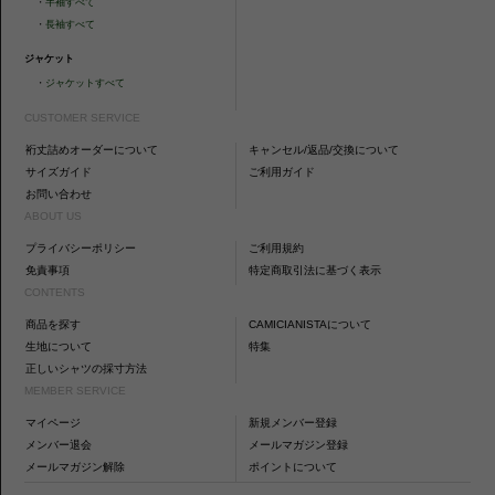
・
半袖すべて
・
長袖すべて
ジャケット
・
ジャケットすべて
CUSTOMER SERVICE
裄丈詰めオーダーについて
キャンセル/返品/交換について
サイズガイド
ご利用ガイド
お問い合わせ
ABOUT US
プライバシーポリシー
ご利用規約
免責事項
特定商取引法に基づく表示
CONTENTS
商品を探す
CAMICIANISTAについて
生地について
特集
正しいシャツの採寸方法
MEMBER SERVICE
マイページ
新規メンバー登録
メンバー退会
メールマガジン登録
メールマガジン解除
ポイントについて