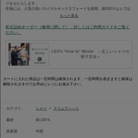
りをもたらします。
生地には、人気の高いロイヤルオックスフォードを採用。綿100％ならでは
のやわらかな風合いを活かしながら、イージーケア加工を施しました。
もっと見る
菱形状の織りが生み出す上品な表情と自然な光沢感は、一般的なオックスフ
ォード生地よりもドレッシーな印象。ビジネススーツにも違和感なく馴染
裄丈詰めオーダー（修理に関して）、詳しくはご利用ガイドをご覧く
み、幅広いシーンで活躍します。
ださい。
さらに、シワになりにくく、アイロンがけも簡単。上質なコットンの着心地
と、日々のお手入れのしやすさを両立した、現代のライフスタイルに寄り添
う一着です。
LEO's "How to" Movie ～正しいシャツの
忙しい朝の味方に。自然に“整う”イージーケアシャツをぜひご体感くださ
採寸方法～
い。
【新型ボタンダウン】
定番のボタンダウンをアップデート。
カートに入れた商品は一定時間は確保されます。一定時間を過ぎますと確保は
上衿の衿先ロールをやや柔らかくし、台衿と上衿を少し小ぶりにすること
解除されますのでお早めにレジにお進み下さい。
で、よりモダンな印象に仕上げました。
ノーネクタイでも襟が崩れにくく、立体的なシルエットをキープ。スポーテ
ィーな着こなしからビジネスカジュアルまで幅広く馴染む、定番のデザイン
です。
カテゴリ
シャツ
>
スリムフィット
素材
綿:100％
原産国
中国