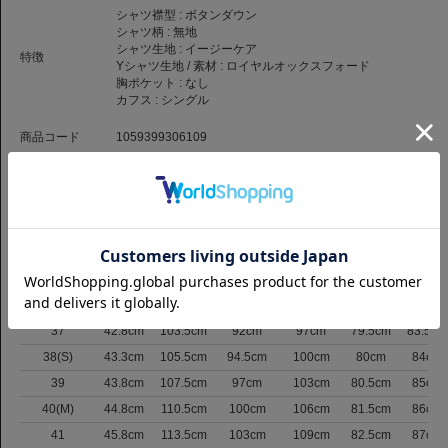
シャツ襟型 :
ボタンダウン
シャツ柄 :
無地
シャツ生地 :
イージーケア
特徴
Yシャツ生地 / 素材 :
ロイヤルオックスフォード
胸ポケット :
なし
カフス :
シングル
商品コード
1059399306109
品番
SLM-CHN-BD2-S-4722-WH
（お問い合わせの際には、上記商品コードをお伝え下さい。）
返品について
サイズ
サイズ表記
肩巾
バスト
ウエスト
裾まわり
着丈
裄丈
37
42.8cm
103.5cm
92cm
97cm
79.5cm
83.5cm
38(S)
43.3cm
105.5cm
94.5cm
100cm
80cm
84cm
39
43.8cm
107.5cm
97cm
103cm
80.5cm
85cm
40(M)
44.8cm
110.5cm
100cm
106cm
81.5cm
86cm
41
45.8cm
113.5cm
103cm
109cm
82.5cm
87cm