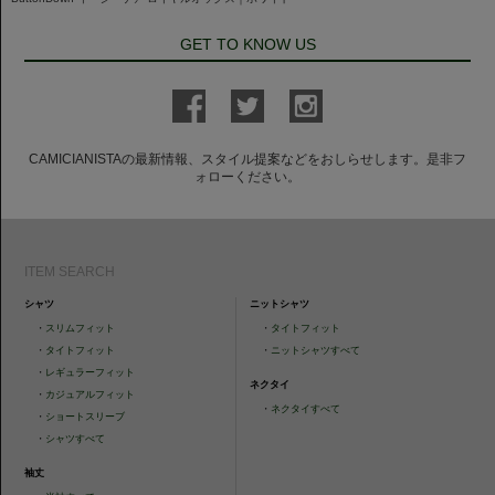
GET TO KNOW US
CAMICIANISTAの最新情報、スタイル提案などをおしらせします。是非フ
ォローください。
ITEM SEARCH
シャツ
ニットシャツ
・
スリムフィット
・
タイトフィット
・
タイトフィット
・
ニットシャツすべて
・
レギュラーフィット
ネクタイ
・
カジュアルフィット
・
ネクタイすべて
・
ショートスリーブ
・
シャツすべて
袖丈