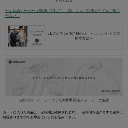
もっと見る
う一着です。
裄丈詰めオーダー（修理に関して）、詳しくはご利用ガイドをご覧く
忙しい朝の味方に。自然に“整う”イージーケアシャツをぜひご体感くださ
ださい。
い。
【レオスペシャルプロダクト】
カミチャニスタのブランドスタート時よりテクニカルディレクターを務める
LEO's "How to" Movie ～正しいシャツの
レオナルド・ブジェッリ氏による、こだわりを詰め込んだスペシャルプロダ
採寸方法～
クトです。
ステッチはカフス・襟ともに3mm幅で仕上げ、ガゼットは表付け仕様に。さ
らにカフスはカッタウェイカフスへ変更し、細部にまでこだわり抜いた一着
です。
【120番手双糸ジャージー】
コットンには良質な120番手双糸を使用。双糸ならではの滑らかさと柔らか
さを活かしつつ、ポリエステルを組み合わせることで、イージーケア性も兼
ね備えました。
上質さと実用性を両立した、高級感のあるハイブリッドファブリックです。
【ホリゾンタルカラー】
人気NO1！イージーケア120番手双糸ジャージーの魅力
イタリアで人気襟型のホリゾンタルカラーは、首元をすっきりと見せ、知的
な印象を与えます。
ネクタイを締めたスタイルに加え、ノータイスタイルで第一ボタンをはずし
カートに入れた商品は一定時間は確保されます。一定時間を過ぎますと確保は
たスタイルもおすすめ。
解除されますのでお早めにレジにお進み下さい。
オールシーズン定番で使える優秀なアイテムです。
ニット、ジャケット、アウター、どのアイテムに合わせても相性が良く、コ