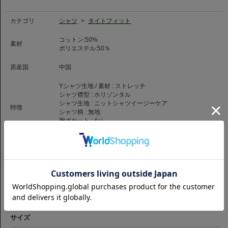
ーディネートの幅が広がります。
◆ニット素材について◆
カテゴリ
シャツ
>
タイトフィット
ニット素材は編物のため伸縮性に優れ、快適な着用感が特徴です。
一方で、洗濯による寸法変化率が織物素材より大きいため、お取り扱いには
コットン:50%
素材
ご注意ください。
ポリエステル:50％
◆お手入れについて◆
原産国
中国
ご家庭の洗濯機で洗濯可能です。洗濯の際はネットをご使用いただき、乾燥
機の使用はお控えください。
Yシャツ生地 / 素材 :
ストレッチ
軽く脱水後、形を整えたうえで、丸みのあるハンガー（ジャケット用）に掛
シャツ襟型 :
ホリゾンタル
け、陰干し・吊り干しを推奨いたします。
シャツ生地 :
ニットシャツ
イージーケア
特徴
シャツ柄 :
無地
◆クリーニング店をご利用の場合◆
胸ポケット :
なし
ニットシャツはプレス工程の設備や条件によって、着丈や袖丈が大きく伸び
カフス :
シングル
る可能性がございます。
ご依頼の際は、事前にご相談のうえお預けください。
商品コード
1059399306106
品番
TIG-CHN-HZ-LEO-26110-WH
（お問い合わせの際には、上記商品コードをお伝え下さい。）
返品について
サイズ