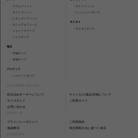
・
スリムフィット
・
タイトフィット
・
タイトフィット
・
ニットシャツすべて
・
レギュラーフィット
ネクタイ
・
カジュアルフィット
・
ネクタイすべて
・
ショートスリーブ
・
シャツすべて
袖丈
・
半袖すべて
・
長袖すべて
ジャケット
・
ジャケットすべて
CUSTOMER SERVICE
裄丈詰めオーダーについて
キャンセル/返品/交換について
サイズガイド
ご利用ガイド
お問い合わせ
ABOUT US
プライバシーポリシー
ご利用規約
免責事項
特定商取引法に基づく表示
CONTENTS