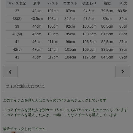
サイズ表記
肩巾
バスト
ウエスト
裾まわり
着丈
裄丈
37
43cm
101cm
87cm
94.5cm
79.5cm
83.5cm
38(S)
43.5cm
103cm
89.5cm
97.5cm
80cm
84cm
39
44cm
105cm
92cm
100.5cm
80.5cm
85cm
40(M)
45cm
108cm
95cm
103.5cm
81.5cm
86cm
41
46cm
111cm
98cm
106.5cm
82.5cm
87cm
42(L)
47cm
114cm
101cm
109.5cm
83.5cm
88cm
43
48cm
117cm
104cm
112.5cm
84.5cm
89cm
サイズの測り方について
このアイテムを見た人はこちらのアイテムもチェックしています
このアイテムを見た人は別カテゴリのこちらのアイテムもチェックしています
このアイテムを購入した人は、一緒にこんなアイテムも購入しています
最近チェックしたアイテム