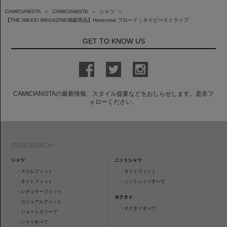
CAMICIANISTA
＞
CAMICIANISTA
＞
シャツ
＞
【THE NIKKEI MAGAZINE掲載商品】Horizontal ブロード｜ネイビーストライプ
GET TO KNOW US
CAMICIANISTAの最新情報、スタイル提案などをおしらせします。是非フ
ォローください。
ITEM SEARCH
シャツ
ニットシャツ
・
スリムフィット
・
タイトフィット
・
タイトフィット
・
ニットシャツすべて
・
レギュラーフィット
ネクタイ
・
カジュアルフィット
・
ネクタイすべて
・
ショートスリーブ
・
シャツすべて