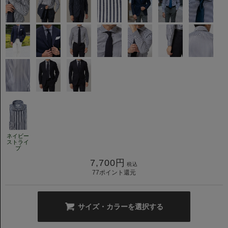
ネイビー
ストライ
プ
7,700
円
税込
77
ポイント還元
サイズ・カラーを選択する