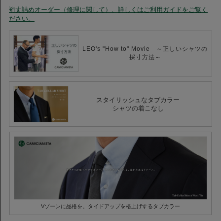
織り目が詰まっているので、きめが細かく表面は上品なタッチ。ブロードに
裄丈詰めオーダー（修理に関して）、詳しくはご利用ガイドをご覧く
比べると厚みとハリがありますが、素肌に着たときに肌触りがとても心地よ
ださい。
く、ビジネススーツ、ジャケパンスタイルとの相性も〇。
いつものタイドアップスタイルをアップグレードできるおすすめの1着で
す。
LEO's "How to" Movie ～正しいシャツの
採寸方法～
スタイリッシュなタブカラー
シャツの着こなし
Vゾーンに品格を。タイドアップを格上げするタブカラー