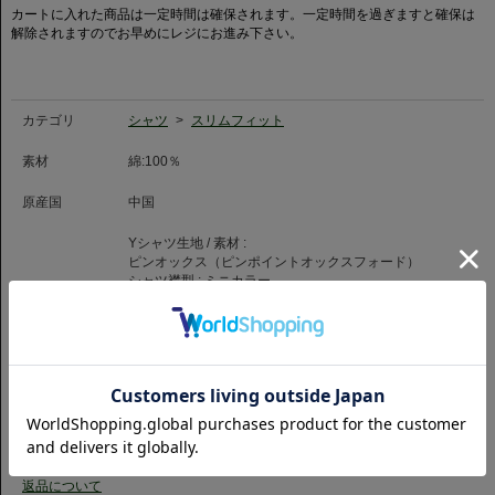
カートに入れた商品は一定時間は確保されます。一定時間を過ぎますと確保は
解除されますのでお早めにレジにお進み下さい。
カテゴリ
シャツ
>
スリムフィット
素材
綿:100％
原産国
中国
Yシャツ生地 / 素材 :
ピンオックス（ピンポイントオックスフォード）
シャツ襟型 :
ミニカラー
特徴
シャツ生地 :
ベーシックシャツ
シャツ柄 :
無地
胸ポケット :
なし
カフス :
シングル
商品コード
1059399306077
品番
SLM-CHN-TAB-S-1115-SA
（お問い合わせの際には、上記商品コードをお伝え下さい。）
返品について