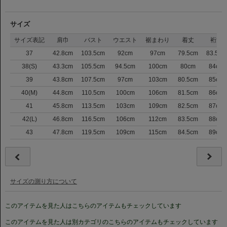
サイズ
サイズ表記
肩巾
バスト
ウエスト
裾まわり
着丈
裄丈
37
42.8cm
103.5cm
92cm
97cm
79.5cm
83.5cm
38(S)
43.3cm
105.5cm
94.5cm
100cm
80cm
84cm
39
43.8cm
107.5cm
97cm
103cm
80.5cm
85cm
40(M)
44.8cm
110.5cm
100cm
106cm
81.5cm
86cm
41
45.8cm
113.5cm
103cm
109cm
82.5cm
87cm
42(L)
46.8cm
116.5cm
106cm
112cm
83.5cm
88cm
43
47.8cm
119.5cm
109cm
115cm
84.5cm
89cm
サイズの測り方について
このアイテムを見た人はこちらのアイテムもチェックしています
このアイテムを見た人は別カテゴリのこちらのアイテムもチェックしています