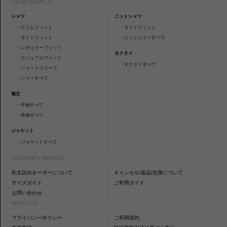
ITEM SEARCH
シャツ
ニットシャツ
・
スリムフィット
・
タイトフィット
・
タイトフィット
・
ニットシャツすべて
・
レギュラーフィット
ネクタイ
・
カジュアルフィット
・
ネクタイすべて
・
ショートスリーブ
・
シャツすべて
袖丈
・
半袖すべて
・
長袖すべて
ジャケット
・
ジャケットすべて
CUSTOMER SERVICE
裄丈詰めオーダーについて
キャンセル/返品/交換について
サイズガイド
ご利用ガイド
お問い合わせ
ABOUT US
プライバシーポリシー
ご利用規約