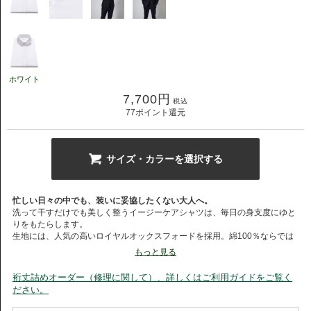
ホワイト
7,700
円
税込
77
ポイント還元
サイズ・カラーを選択する
忙しい日々の中でも、装いに妥協したくない大人へ。
洗って干すだけでも美しく整うイージーケアシャツは、毎日の身支度にゆと
りをもたらします。
生地には、人気の高いロイヤルオックスフォードを採用。綿100％ならでは
のやわらかな風合いを活かしながら、イージーケア加工を施しました。
もっと見る
菱形状の織りが生み出す上品な表情と自然な光沢感は、一般的なオックスフ
ォード生地よりもドレッシーな印象。ビジネススーツにも違和感なく馴染
裄丈詰めオーダー（修理に関して）、詳しくはご利用ガイドをご覧く
み、幅広いシーンで活躍します。
ださい。
さらに、シワになりにくく、アイロンがけも簡単。上質なコットンの着心地
と、日々のお手入れのしやすさを両立した、現代のライフスタイルに寄り添