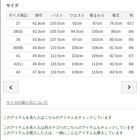
サイズ
サイズ表記
肩巾
バスト
ウエスト
裾まわり
着丈
裄丈
37
42.8cm
103.5cm
92cm
97cm
79.5cm
83.5cm
38(S)
43.3cm
105.5cm
94.5cm
100cm
80cm
84cm
39
43.8cm
107.5cm
97cm
103cm
80.5cm
85cm
40(M)
44.8cm
110.5cm
100cm
106cm
81.5cm
86cm
41
45.8cm
113.5cm
103cm
109cm
82.5cm
87cm
42(L)
46.8cm
116.5cm
106cm
112cm
83.5cm
88cm
43
47.8cm
119.5cm
109cm
115cm
84.5cm
89cm
サイズの測り方について
このアイテムを見た人はこちらのアイテムもチェックしています
このアイテムを見た人は別カテゴリのこちらのアイテムもチェックしています
このアイテムを購入した人は、一緒にこんなアイテムも購入しています