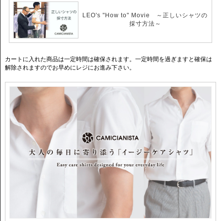
う一着です。
LEO's "How to" Movie ～正しいシャツの
忙しい朝の味方に。自然に“整う”イージーケアシャツをぜひご体感くださ
採寸方法～
い。
【ホリゾンタルカラー】
イタリアで人気襟型のホリゾンタルカラーは、首元をすっきりと見せ、知的
カートに入れた商品は一定時間は確保されます。一定時間を過ぎますと確保は
な印象を与えます。
解除されますのでお早めにレジにお進み下さい。
ネクタイを締めたスタイルに加え、ノータイスタイルで第一ボタンをはずし
たスタイルもおすすめ。
オールシーズン定番で使える優秀なアイテムです。
ニット、ジャケット、アウター、どのアイテムに合わせても相性が良く、コ
ーディネートの幅が広がります。