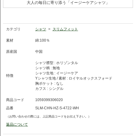
大人の毎日に寄り添う「イージーケアシャツ」
カテゴリ
シャツ
>
スリムフィット
素材
綿:100％
原産国
中国
シャツ襟型 :
ホリゾンタル
シャツ柄 :
無地
シャツ生地 :
イージーケア
特徴
Yシャツ生地 / 素材 :
ロイヤルオックスフォード
胸ポケット :
なし
カフス :
シングル
商品コード
1059399306020
品番
SLM-CHN-HZ-S-4722-WH
（お問い合わせの際には、上記商品コードをお伝え下さい。）
返品について