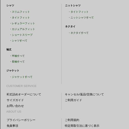
シャツ
ニットシャツ
・
スリムフィット
・
タイトフィット
・
タイトフィット
・
ニットシャツすべて
・
レギュラーフィット
ネクタイ
・
カジュアルフィット
・
ネクタイすべて
・
ショートスリーブ
・
シャツすべて
袖丈
・
半袖すべて
・
長袖すべて
ジャケット
・
ジャケットすべて
CUSTOMER SERVICE
裄丈詰めオーダーについて
キャンセル/返品/交換について
サイズガイド
ご利用ガイド
お問い合わせ
ABOUT US
プライバシーポリシー
ご利用規約
免責事項
特定商取引法に基づく表示