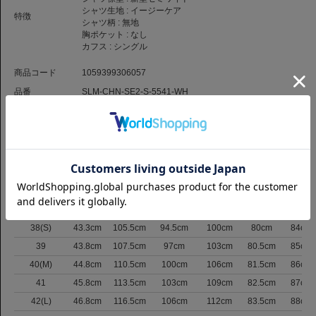
シャツ生地 :
イージーケア
特徴
シャツ柄 :
無地
胸ポケット :
なし
カフス :
シングル
商品コード
1059399306057
品番
SLM-CHN-SE2-S-5541-WH
（お問い合わせの際には、上記商品コードをお伝え下さい。）
返品について
サイズ
サイズ表記
肩巾
バスト
ウエスト
裾まわり
着丈
裄丈
37
42.8cm
103.5cm
92cm
97cm
79.5cm
83.5cm
38(S)
43.3cm
105.5cm
94.5cm
100cm
80cm
84cm
39
43.8cm
107.5cm
97cm
103cm
80.5cm
85cm
40(M)
44.8cm
110.5cm
100cm
106cm
81.5cm
86cm
41
45.8cm
113.5cm
103cm
109cm
82.5cm
87cm
42(L)
46.8cm
116.5cm
106cm
112cm
83.5cm
88cm