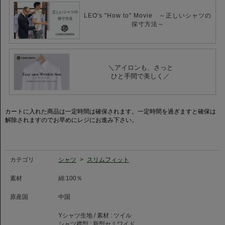
【マイクロツイル】
細かい斜めの畦（うね）があるマイクロツイル（細かい綾織）の生地にイー
LEO's "How to" Movie ～正しいシャツの
ジーケア加工を施した綿100%シャツです。
採寸方法～
若干の織り感は柔らかで嫌味がなく、様々なシーンで活躍してくれる一枚。
良質なコットンならではの風合いは残しつつ、取扱いがラクな製品に仕上げ
ました。
【セミワイドカラー】
＼アイロンも、さっと
カミチャニスタの定番であるセミワイドカラーがモデルを新たにして登場し
ひと手間で美しく／
ました。
台衿や衿先を数ミリ短くすることで、現代のコンパクトなジャケットスタイ
ルに馴染みやすくモダンな雰囲気に仕上がっています。
カートに入れた商品は一定時間は確保されます。一定時間を過ぎますと確保は
解除されますのでお早めにレジにお進み下さい。
カテゴリ
シャツ
>
スリムフィット
素材
綿:100％
原産国
中国
Yシャツ生地 / 素材 :
ツイル
シャツ襟型 :
新型セミワイド