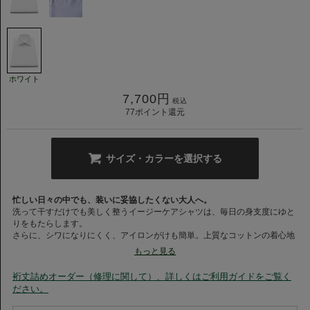
ホワイト
7,700
円
税込
77
ポイント還元
サイズ・カラーを選択する
忙しい日々の中でも、装いに妥協したくない大人へ。
洗って干すだけでも美しく整うイージーケアシャツは、毎日の身支度にゆと
りをもたらします。
さらに、シワになりにくく、アイロンがけも簡単。上質なコットンの着心地
と、日々のお手入れのしやすさを両立した、現代のライフスタイルに寄り添
もっと見る
う一着です。
裄丈詰めオーダー（修理に関して）、詳しくはご利用ガイドをご覧く
忙しい朝の味方に。自然に“整う”イージーケアシャツをぜひご体感くださ
ださい。
い。