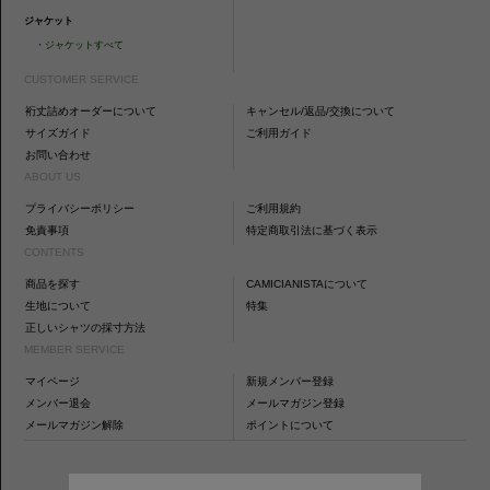
ジャケット
・
ジャケットすべて
CUSTOMER SERVICE
裄丈詰めオーダーについて
キャンセル/返品/交換について
サイズガイド
ご利用ガイド
お問い合わせ
ABOUT US
プライバシーポリシー
ご利用規約
免責事項
特定商取引法に基づく表示
CONTENTS
商品を探す
CAMICIANISTAについて
生地について
特集
正しいシャツの採寸方法
MEMBER SERVICE
マイページ
新規メンバー登録
メンバー退会
メールマガジン登録
メールマガジン解除
ポイントについて