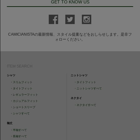
GET TO KNOW US
CAMICIANISTAの最新情報、スタイル提案などをおしらせします。是非フ
ォローください。
ITEM SEARCH
シャツ
ニットシャツ
・
スリムフィット
・
タイトフィット
・
タイトフィット
・
ニットシャツすべて
・
レギュラーフィット
ネクタイ
・
カジュアルフィット
・
ネクタイすべて
・
ショートスリーブ
・
シャツすべて
袖丈
・
半袖すべて
・
長袖すべて