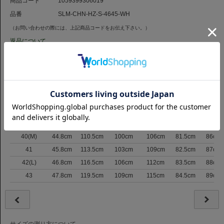
商品コード
1059399306019
品番
SLM-CHN-HZ-S-4645-WH
（お問い合わせの際には、上記商品コードをお伝え下さい。）
返品について
サイズ
サイズ表記
肩巾
バスト
ウエスト
裾まわり
着丈
裄丈
37
42.8cm
103.5cm
92cm
97cm
79.5cm
83.5cm
38(S)
43.3cm
105.5cm
94.5cm
100cm
80cm
84cm
39
43.8cm
107.5cm
97cm
103cm
80.5cm
85cm
40(M)
44.8cm
110.5cm
100cm
106cm
81.5cm
86cm
41
45.8cm
113.5cm
103cm
109cm
82.5cm
87cm
42(L)
46.8cm
116.5cm
106cm
112cm
83.5cm
88cm
43
47.8cm
119.5cm
109cm
115cm
84.5cm
89cm
サイズの測り方について