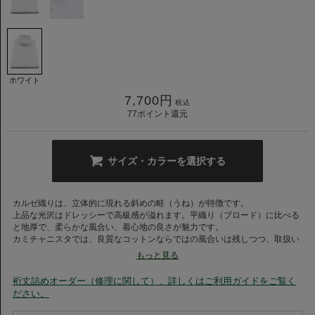
ホワイト
7,700
円
税込
77
ポイント還元
サイズ・カラーを選択する
カルゼ織りは、立体的に現れる斜めの畦（うね）が特徴です。
上品な光沢はドレッシーで高級感が溢れます。平織り（ブロード）に比べる
と地厚で、柔らかな風合い、着心地の良さが魅力です。
カミチャニスタでは、良質なコットンならではの風合いは残しつつ、取扱い
がラクな製品に仕上げました。
もっと見る
シワになりにくく、アイロンがけが非常に簡単です。
裄丈詰めオーダー（修理に関して）、詳しくはご利用ガイドをご覧く
ホリゾンタルカラーはイタリアで人気カラーの一つ。
ださい。
ネクタイを締めたスタイルに加え、ノータイスタイルで第一ボタンをはずし
たスタイルもおすすめ。オールシーズン定番で使える優秀なアイテムです。