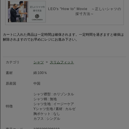
ニット、ジャケット、アウター、どのアイテムに合わせても相性が良く、コ
ーディネートの幅が広がります。
LEO's "How to" Movie ～正しいシャツの
採寸方法～
カートに入れた商品は一定時間は確保されます。一定時間を過ぎますと確保は
解除されますのでお早めにレジにお進み下さい。
カテゴリ
シャツ
>
スリムフィット
素材
綿:100％
原産国
中国
シャツ襟型 :
ホリゾンタル
シャツ柄 :
無地
シャツ生地 :
イージーケア
特徴
Yシャツ生地 / 素材 :
カルゼ
胸ポケット :
なし
カフス :
シングル