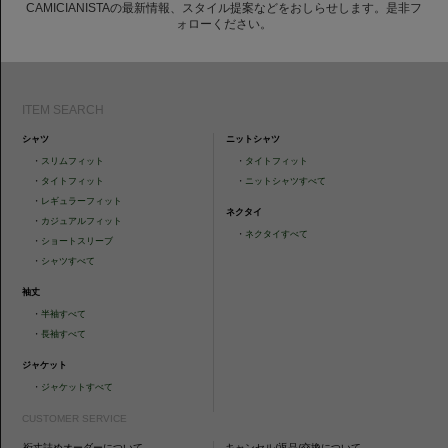
CAMICIANISTAの最新情報、スタイル提案などをおしらせします。是非フ
ォローください。
ITEM SEARCH
シャツ
ニットシャツ
・
スリムフィット
・
タイトフィット
・
タイトフィット
・
ニットシャツすべて
・
レギュラーフィット
ネクタイ
・
カジュアルフィット
・
ネクタイすべて
・
ショートスリーブ
・
シャツすべて
袖丈
・
半袖すべて
・
長袖すべて
ジャケット
・
ジャケットすべて
CUSTOMER SERVICE
裄丈詰めオーダーについて
キャンセル/返品/交換について