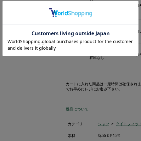
41
10,4
在庫あり (残り
1
点)
1-3日出荷予定
42
10,4
在庫なし
43
10,4
在庫なし
カートに入れた商品は一定時間は確保され
でお早めにレジにお進み下さい。
返品について
カテゴリ
シャツ
>
タイトフィッ
素材
綿55％P45％