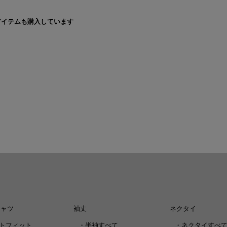
アイテムも購入しています
シャツ
袖丈
ネクタイ
トフィット
・
半袖すべて
・
ネクタイすべ