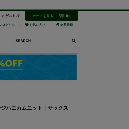
こそ
ゲスト
様
カートを見る
0
点
ログイン
お気に入り
会員登録
検索
ハイゲージハニカムニット｜サックス