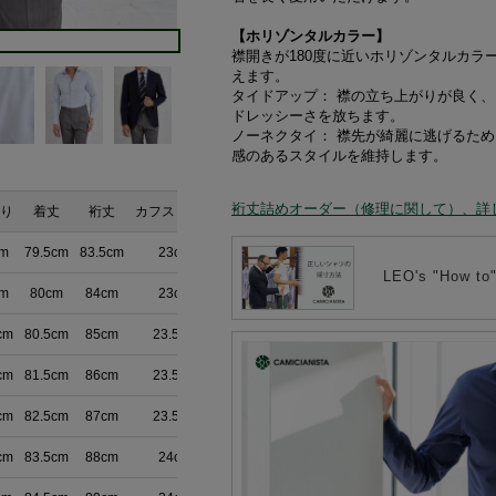
【ホリゾンタルカラー】
襟開きが180度に近いホリゾンタルカラ
えます。
タイドアップ： 襟の立ち上がりが良く
ドレッシーさを放ちます。
ノーネクタイ： 襟先が綺麗に逃げるた
感のあるスタイルを維持します。
裄丈詰めオーダー（修理に関して）、詳
り
着丈
裄丈
カフスまわり
cm
79.5cm
83.5cm
23cm
LEO's "How
cm
80cm
84cm
23cm
cm
80.5cm
85cm
23.5cm
cm
81.5cm
86cm
23.5cm
cm
82.5cm
87cm
23.5cm
cm
83.5cm
88cm
24cm