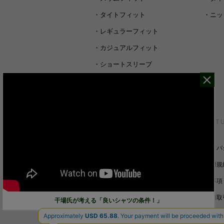
・
タイトフィット
・
ニッ
・
レギュラーフィット
・
カジュアルフィット
・
ショートスリーブ
・
シャツすべて
CUSTOMER SERVICE
ABOUT 
裄丈詰めオーダーについて
プライバ
キャンセル/返品/交換について
ご利用規
サイズガイド
免責事項
ご利用ガイド
特定商取
干場氏が考える「良いシャツの条件！」
お問い合わせ