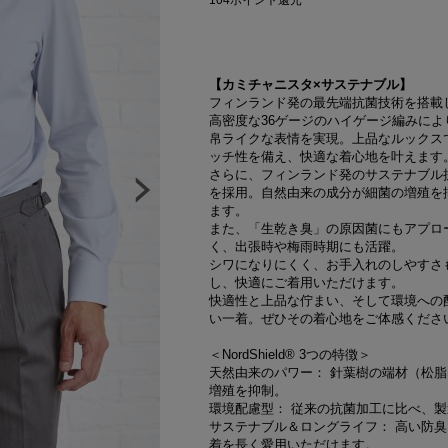
104
ポイント還元
【カミチャニスタ×サステナブル】
フィンランド発の最先端抗菌技術を搭載
高密度な36ゲージのハイゲージ編みに
帛ライクな表情を実現。上品なルックス
ッチ性を備え、快適な着心地を叶えます
さらに、フィンランド発のサステナブル抗菌
を採用。自然由来の成分が細菌の増殖を
ます。
また、「生乾き臭」の原因菌にもアプロ
く、出張時や梅雨時期にも活躍。
シワになりにくく、お手入れのしやすさ
し、快適にご着用いただけます。
快適性と上品な佇まい、そして環境への
い一着。ぜひその着心地をご体感くださ
＜NordShield® 3つの特徴＞
天然由来のパワー： 針葉樹の端材（松
増殖を抑制。
環境配慮型： 従来の抗菌加工に比べ、
サステナブル＆ロングライフ： 高い防
着を長く愛用いただけます。