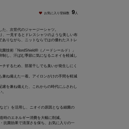
9
お気に入り登録数
人
した、次世代のジャージーシャツ。
より、一見するとドレスシャツのような美しい布
でありながら、ニットならではの優れたストレ
。
技術「NordShield®（ノードシールド）」
抑制し、汗ばむ季節に気になるニオイを軽減し
ーチするため、部屋干しでも臭いが発生しにく
も兼ね備えた一着。アイロンがけの手間を軽減
配慮を兼ね備えた、これからの時代にふさわし
い。
脂など）を活用し、ニオイの原因となる細菌の
製造時のエネルギー消費を大幅に削減。
臭・抗菌効果で清潔さを保ち、お気に入りの一