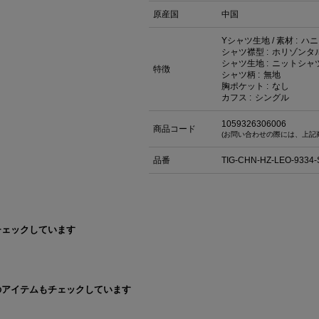
原産国
中国
Yシャツ生地 / 素材 :
ハ
シャツ襟型 :
ホリゾンタ
シャツ生地 :
ニットシャ
特徴
シャツ柄 :
無地
胸ポケット :
なし
カフス :
シングル
1059326306006
商品コード
(お問い合わせの際には、上記
品番
TIG-CHN-HZ-LEO-9334-
チェックしています
のアイテムもチェックしています