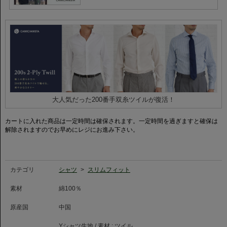
ーシーンまで、幅広く活躍する万能な襟型です。
◆200番手双糸（ツイル）について◆
超極細の糸である「200番手」を2本撚り合わせた最高級クラスの生地を使用
しています。
繊細な糸が生み出す艶は、化学繊維では決して出せない天然素材ならではの
美しさを誇ります。
織り組織をツイル（綾織り）にすることで、しなやかさと程よい肉感をもた
せ、肌の上を滑るような極上の着心地を実現しました。
大人気だった200番手双糸ツイルが復活！
カートに入れた商品は一定時間は確保されます。一定時間を過ぎますと確保は
解除されますのでお早めにレジにお進み下さい。
カテゴリ
シャツ
>
スリムフィット
素材
綿100％
原産国
中国
Yシャツ生地 / 素材 :
ツイル