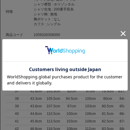
シャツ襟型 :
ホリゾンタル
シャツ生地 :
200番手双糸
特徴
シャツ柄 :
無地
胸ポケット :
なし
カフス :
シングル
商品コード
1059326306000
品番
SLM-CHN-HZ-S-5M2180-WH
（お問い合わせの際には、上記商品コードをお伝え下さい。）
返品について
サイズ
サイズ表記
肩巾
バスト
ウエスト
裾まわり
着丈
裄丈
37
42.8cm
103.5cm
92cm
97cm
79.5cm
83.5cm
38
43.3cm
105.5cm
94.5cm
100cm
80cm
84cm
39
43.8cm
107.5cm
97cm
103cm
80.5cm
85cm
40
44.8cm
110.5cm
100cm
106cm
81.5cm
86cm
41
45.8cm
113.5cm
103cm
109cm
82.5cm
87cm
42
46.8cm
116.5cm
106cm
112cm
83.5cm
88cm