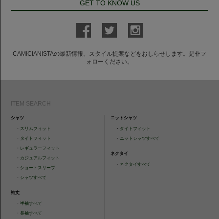
GET TO KNOW US
CAMICIANISTAの最新情報、スタイル提案などをおしらせします。是非フ
ォローください。
ITEM SEARCH
シャツ
ニットシャツ
・
スリムフィット
・
タイトフィット
・
タイトフィット
・
ニットシャツすべて
・
レギュラーフィット
ネクタイ
・
カジュアルフィット
・
ネクタイすべて
・
ショートスリーブ
・
シャツすべて
袖丈
・
半袖すべて
・
長袖すべて