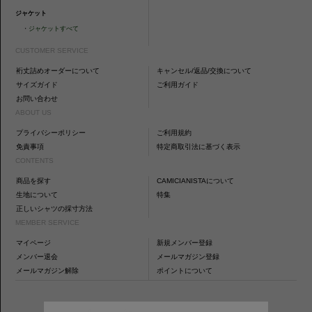
ジャケット
・
ジャケットすべて
CUSTOMER SERVICE
裄丈詰めオーダーについて
キャンセル/返品/交換について
サイズガイド
ご利用ガイド
お問い合わせ
ABOUT US
プライバシーポリシー
ご利用規約
免責事項
特定商取引法に基づく表示
CONTENTS
商品を探す
CAMICIANISTAについて
生地について
特集
正しいシャツの採寸方法
MEMBER SERVICE
マイページ
新規メンバー登録
メンバー退会
メールマガジン登録
メールマガジン解除
ポイントについて