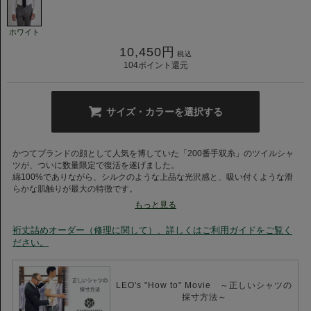
ホワイト
10,450
円
税込
104
ポイント還元
サイズ・カラーを選択する
かつてブランドの顔として人気を博していた「200番手双糸」のツイルシャ
ツが、ついに数量限定で復活を遂げました。
綿100%でありながら、シルクのような上品な光沢感と、吸い付くような滑
らかな肌触りが最大の特徴です。
ビジネスシーンにおいて、ワンランク上の品格を演出します。
もっと見る
◆ホリゾンタルカラー◆
裄丈詰めオーダー（修理に関して）、詳しくはご利用ガイドをご覧く
襟開きがほぼ水平（180度）に近く、イタリアでも非常に人気の高い襟型で
ださい。
す。
ネクタイ着用時： 襟元が美しく立ち上がり、立体的でシャープなVゾーンを
構築します。
LEO's "How to" Movie ～正しいシャツの
ノーネクタイ時： 第一ボタンを外すと襟先が緩やかに外側に流れ、開放感が
採寸方法～
ありながらも凛とした表情をキープします。 ビジネスから華やかなパーティ