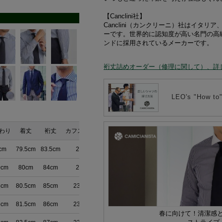
【Canclini社】
Canclini（カンクリーニ）社はイタリ
ーです。世界的に認知度が高い名門の高
ンドに採用されているメーカーです。
裄丈詰めオーダー（修理に関して）、詳
LEO's "How
わり
着丈
裄丈
カフスまわり
cm
79.5cm
83.5cm
23cm
0cm
80cm
84cm
23cm
3cm
80.5cm
85cm
23.5cm
6cm
81.5cm
86cm
23.5cm
春に向けて！清潔感