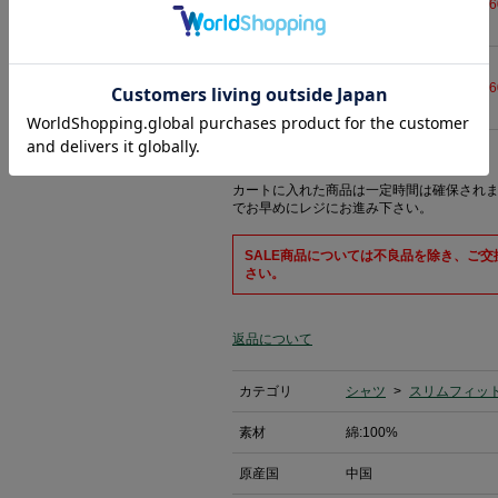
8,3
在庫なし
43
8,3
在庫なし
カートに入れた商品は一定時間は確保され
でお早めにレジにお進み下さい。
SALE商品については不良品を除き、ご
さい。
返品について
カテゴリ
シャツ
>
スリムフィッ
素材
綿:100%
原産国
中国