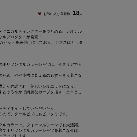
18
お気に入り登録数
人
テクニカルディレクターをつとめる、レオナル
ャルプロダクトが発売！
、ガゼットを表付けにしており、カフスはカッタ
のホリゾンタルカラーシャツは、イタリアで人
のため、やや小襟に見えるのもすっきり着こな
襟元が強調され、美しいシルエットになり、
すとゆるやかで綺麗なカーブを描き、堂々とし
ーディネイトしていただいたり、
くので、クールビズにもピッタリです。
タルカラーは、フォーマルシーンでも大活躍。
席でホリゾンタルカラーシャツを着こなせば、
とアップします。