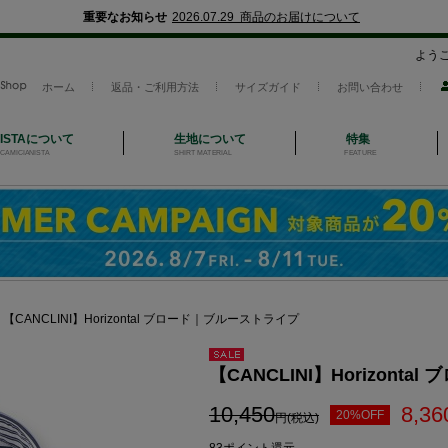
重要なお知らせ
2026.07.29 商品のお届けについて
よう
ホーム
返品・ご利用方法
サイズガイド
お問い合わせ
NISTAについて
生地について
特集
CAMICIANISTA
SHIRT MATERIAL
FEATURE
＞
【CANCLINI】Horizontal ブロード｜ブルーストライプ
セール
【CANCLINI】Horizont
10,450
8,36
20%OFF
円(税込)