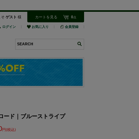
こそ
ゲスト
様
カートを見る
0
点
ログイン
お気に入り
会員登録
検索
al ブロード｜ブルーストライプ
0
円(税込)