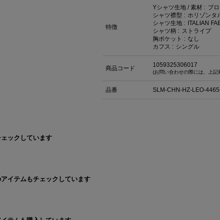
Yシャツ生地 / 素材 :
ブロ
シャツ襟型 :
ホリゾンタ
シャツ生地 :
ITALIAN F
特徴
シャツ柄 :
ストライプ
胸ポケット :
なし
カフス :
シングル
1059325306017
商品コード
(お問い合わせの際には、上記
品番
SLM-CHN-HZ-LEO-4465
チェックしています
のアイテムもチェックしています