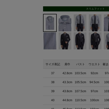
スリムフィット
サイズ表記
肩巾
バスト
ウエスト
裾ま
37
42.8cm
103.5cm
92cm
97
38
43.3cm
105.5cm
94.5cm
10
39
43.8cm
107.5cm
97cm
10
40
44.8cm
110.5cm
100cm
10