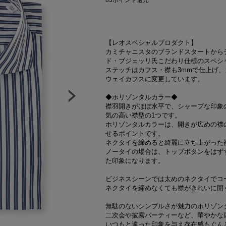
83
ポイント還元
【レオスペシャルプロダクト】
カミチャニスタのブランドスタートから
ド・ブジェッリ氏こだわり仕様のスペシ
ステッチはカフス・襟も3mmで仕上げ
ウェイカフスに変更しています。
◆ホリゾンタルカラー◆
襟羽開きがほぼ水平で、シャープな印象
気の高い襟型の1つです。
ホリゾンタルカラーは、開きが広めの襟
せるポイントです。
ネクタイを締めると綺麗に立ち上がった
ノータイの場合は、トップボタンをはず
た印象になります。
ビジネスシーンでは太めのネクタイでコ
ネクタイを締めなくても襟がきれいに開
無駄のないシンプルさが魅力のホリゾン
二次会や披露パーティーなど、華やかな
いつもと違った印象を与え存在感もぐん