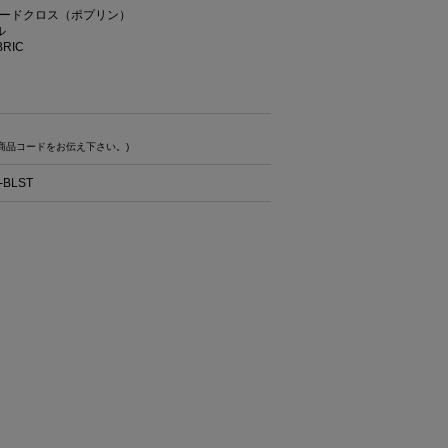
ードクロス（ポプリン）
ル
ABRIC
商品コードをお伝え下さい。)
-BLST