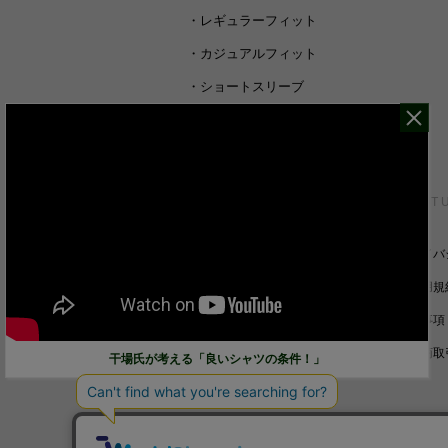
・
レギュラーフィット
・
カジュアルフィット
・
ショートスリーブ
・
シャツすべて
CUSTOMER SERVICE
ABOUT 
裄丈詰めオーダーについて
プライバ
キャンセル/返品/交換について
ご利用規
サイズガイド
免責事項
ご利用ガイド
特定商取
干場氏が考える「良いシャツの条件！」
お問い合わせ