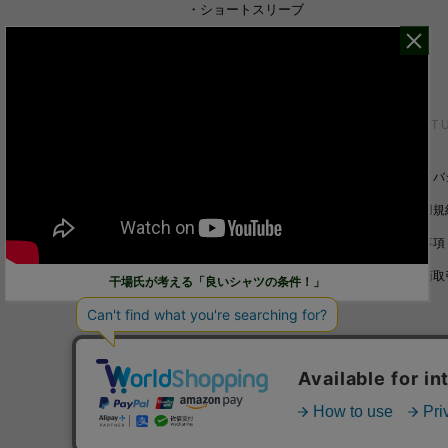
・
ショートスリーブ
・
シャツすべて
CUSTOMER SERVICE
ABOUT 
裄丈詰めオーダーについて
プライバ
キャンセル/返品/交換について
ご利用規
サイズガイド
免責事項
ご利用ガイド
特定商取
干場氏が考える「良いシャツの条件！」
お問い合わせ
© STRASBURGO CO., LTD.