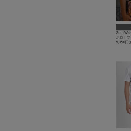
SemiWi
ポロ｜ブ
9,350円