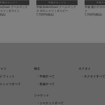
半袖ポロシャツ
半袖ポロシャツ
半袖ポ
tonDown クールマック
半袖 ButtonDown クールマック
半袖 鹿の子ポ
シャツ｜ホワイト
ス ポロシャツ｜ネイビー
ト
(税込)
7,700円(税込)
7,700円(税込)
シャツ
袖丈
ネクタイ
トフィット
・
半袖すべて
・
ネクタイすべ
トシャツすべて
・
長袖すべて
ジャケット
・
ジャケットすべて