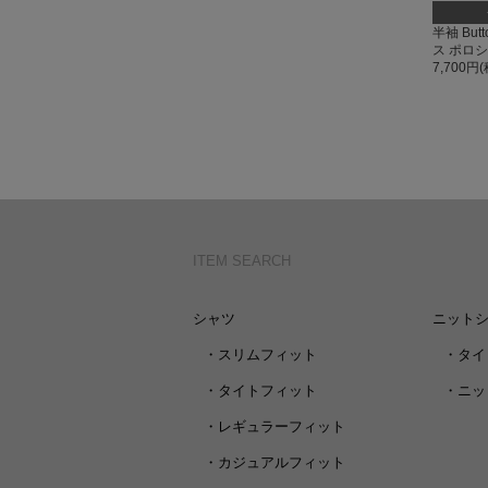
半袖 But
ス ポロ
7,700円
ITEM SEARCH
シャツ
ニット
・
スリムフィット
・
タイ
・
タイトフィット
・
ニッ
・
レギュラーフィット
・
カジュアルフィット