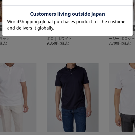
半袖ポロシャツ
半袖ポロシャツ
半袖ポ
de 160番手双糸 鹿の子
SemiWide 160番手双糸 鹿の子
半袖 コットンリ
ラック
ポロ｜ホワイト
ージー ポロシ
(税込)
9,350円(税込)
7,700円(税込)