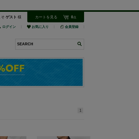
こそ
ゲスト
様
カートを見る
0
点
ログイン
お気に入り
会員登録
検索
1