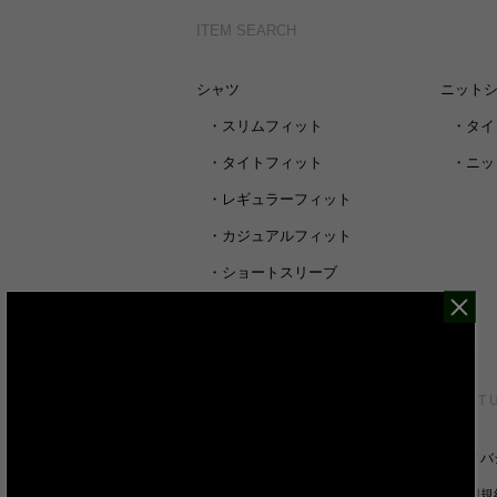
ITEM SEARCH
シャツ
ニット
・
スリムフィット
・
タイ
・
タイトフィット
・
ニッ
・
レギュラーフィット
・
カジュアルフィット
・
ショートスリーブ
・
シャツすべて
CUSTOMER SERVICE
ABOUT 
裄丈詰めオーダーについて
プライバ
キャンセル/返品/交換について
ご利用規