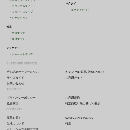
・
レギュラーフィット
ネクタイ
・
カジュアルフィット
・
ネクタイすべて
・
ショートスリーブ
・
シャツすべて
袖丈
・
半袖すべて
・
長袖すべて
ジャケット
・
ジャケットすべて
CUSTOMER SERVICE
裄丈詰めオーダーについて
キャンセル/返品/交換について
サイズガイド
ご利用ガイド
お問い合わせ
ABOUT US
プライバシーポリシー
ご利用規約
免責事項
特定商取引法に基づく表示
CONTENTS
商品を探す
CAMICIANISTAについて
生地について
特集
正しいシャツの採寸方法