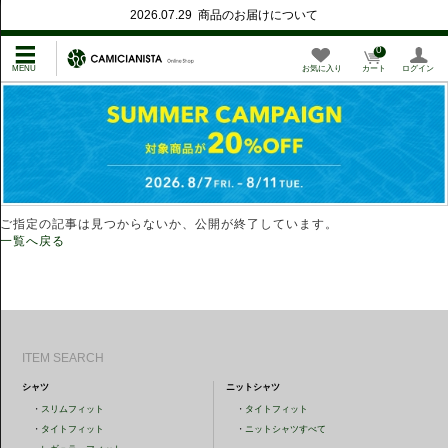
2026.07.29 商品のお届けについて
0
お気に入り
カート
ログイン
ご指定の記事は見つからないか、公開が終了しています。
一覧へ戻る
ITEM SEARCH
シャツ
ニットシャツ
・
スリムフィット
・
タイトフィット
・
タイトフィット
・
ニットシャツすべて