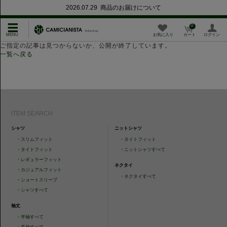
2026.07.29 商品のお届けについて
0
お気に入り
カート
ログイン
ご指定の記事は見つからないか、公開が終了しています。
一覧へ戻る
ITEM SEARCH
シャツ
ニットシャツ
・
スリムフィット
・
タイトフィット
・
タイトフィット
・
ニットシャツすべて
・
レギュラーフィット
ネクタイ
・
カジュアルフィット
・
ネクタイすべて
・
ショートスリーブ
・
シャツすべて
袖丈
・
半袖すべて