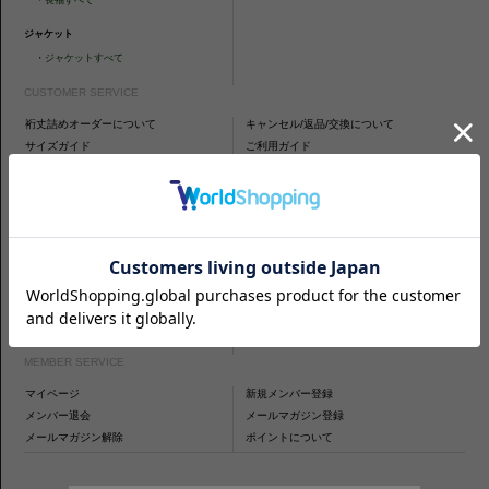
・
長袖すべて
ジャケット
・
ジャケットすべて
CUSTOMER SERVICE
裄丈詰めオーダーについて
キャンセル/返品/交換について
サイズガイド
ご利用ガイド
お問い合わせ
ABOUT US
プライバシーポリシー
ご利用規約
免責事項
特定商取引法に基づく表示
CONTENTS
商品を探す
CAMICIANISTAについて
生地について
特集
正しいシャツの採寸方法
MEMBER SERVICE
マイページ
新規メンバー登録
メンバー退会
メールマガジン登録
メールマガジン解除
ポイントについて