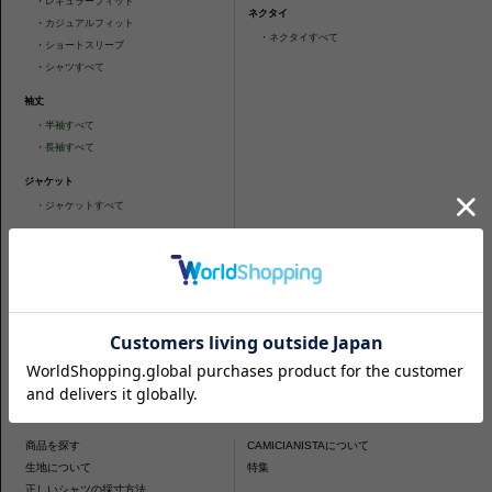
・
レギュラーフィット
ネクタイ
・
カジュアルフィット
・
ネクタイすべて
・
ショートスリーブ
・
シャツすべて
袖丈
・
半袖すべて
・
長袖すべて
ジャケット
・
ジャケットすべて
CUSTOMER SERVICE
裄丈詰めオーダーについて
キャンセル/返品/交換について
サイズガイド
ご利用ガイド
お問い合わせ
ABOUT US
プライバシーポリシー
ご利用規約
免責事項
特定商取引法に基づく表示
CONTENTS
商品を探す
CAMICIANISTAについて
生地について
特集
正しいシャツの採寸方法