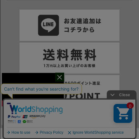
干場氏が考える
※一部表示がPCサイトになるページもございます。
※当サイトの税込価格表示は、掲載時の消費税率に応じた価格で記載しております。ご注意ください。
「良いシャツの条件！」
© STRASBURGO CO., LTD.