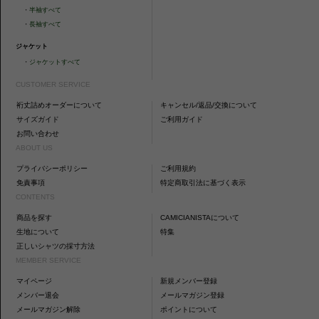
・
半袖すべて
・
長袖すべて
ジャケット
・
ジャケットすべて
CUSTOMER SERVICE
裄丈詰めオーダーについて
キャンセル/返品/交換について
サイズガイド
ご利用ガイド
お問い合わせ
ABOUT US
プライバシーポリシー
ご利用規約
免責事項
特定商取引法に基づく表示
CONTENTS
商品を探す
CAMICIANISTAについて
生地について
特集
正しいシャツの採寸方法
MEMBER SERVICE
マイページ
新規メンバー登録
メンバー退会
メールマガジン登録
メールマガジン解除
ポイントについて