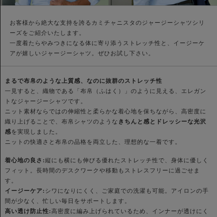
お客様から絶大な支持を誇るカミチャニスタのジャージーシャツシリ
ーズをご紹介いたします。
一度着たらやみつきになる体に寄り添うストレッチ性と、イージーケ
アが嬉しいジャージーシャツ。ぜひお試し下さい。
まるで布帛のような上質感、なのに抜群のストレッチ性
一見すると、織物である「布帛（ふはく）」のように見える、エレガン
トなジャージーシャツです。
ニット素材ならではの伸縮性と柔らかな着心地を保ちながら、高密度に
織り上げることで、布帛シャツのような
きちんと感とドレッシーな光沢
感
を実現しました。
ニットの快適さと布帛の品格を両立した、理想的な一着です。
着心地の良さ:
縦にも横にも伸びる優れたストレッチ性で、身体に優しく
フィット。長時間のデスクワークや移動もストレスフリーに過ごせま
す。
イージーケア:
シワになりにくく、ご家庭での洗濯も可能。アイロンの手
間が少なく、忙しい毎日をサポートします。
高い透け防止性:
高密度に編み上げられているため、インナーが透けにく