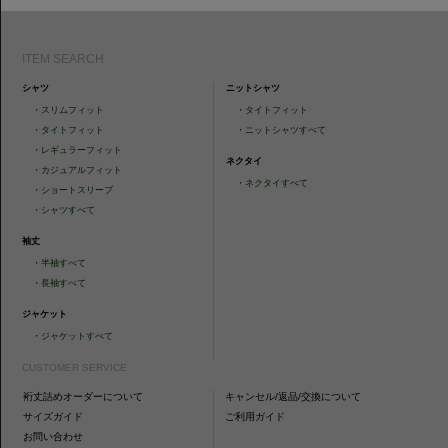
ITEM SEARCH
シャツ
ニットシャツ
・
スリムフィット
・
タイトフィット
・
タイトフィット
・
ニットシャツすべて
・
レギュラーフィット
ネクタイ
・
カジュアルフィット
・
ネクタイすべて
・
ショートスリーブ
・
シャツすべて
袖丈
・
半袖すべて
・
長袖すべて
ジャケット
・
ジャケットすべて
CUSTOMER SERVICE
裄丈詰めオーダーについて
キャンセル/返品/交換について
サイズガイド
ご利用ガイド
お問い合わせ