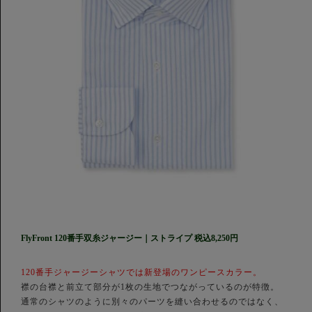
FlyFront 120番手双糸ジャージー｜ストライプ 税込8,250円
120番手ジャージーシャツでは新登場のワンピースカラー。
襟の台襟と前立て部分が1枚の生地でつながっているのが特徴。
通常のシャツのように別々のパーツを縫い合わせるのではなく、