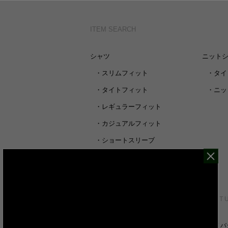
ITEM SEARCH
シャツ
ニット
・
スリムフィット
・
タイ
・
タイトフィット
・
ニッ
・
レギュラーフィット
・
カジュアルフィット
・
ショートスリーブ
・
シャツすべて
CUSTOMER SERVICE
ABOUT 
裄丈詰めオーダーについて
プライバ