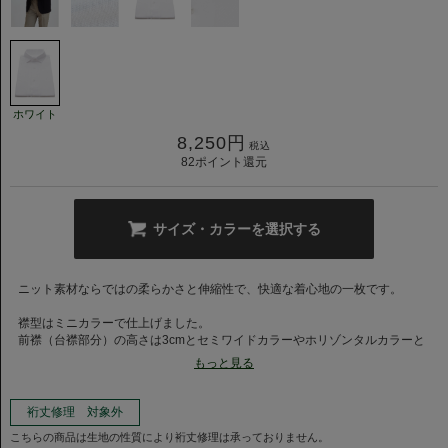
ホワイト
8,250
円
税込
82
ポイント還元
サイズ・カラーを選択する
ニット素材ならではの柔らかさと伸縮性で、快適な着心地の一枚です。
襟型はミニカラーで仕上げました。
前襟（台襟部分）の高さは3cmとセミワイドカラーやホリゾンタルカラーと
はほぼ変わらずに、羽襟の長さを7cmとコンパクトに仕上げた、比翼ワンピ
もっと見る
ースカラーの登場です。こちらはボタンが隠れる仕様になっており、やわら
かな襟のロールもポイントの一つ。ノータイのビジネスカジュアルに使える
こと、ジャケットのインナーでタイドアップなど幅広い着こなしと、襟元を
裄丈修理 対象外
小振りに見せることで、上品な印象を演出しています。
こちらの商品は生地の性質により裄丈修理は承っておりません。