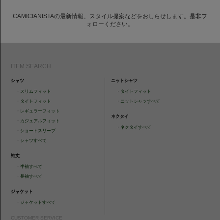
CAMICIANISTAの最新情報、スタイル提案などをおしらせします。是非フ
ォローください。
ITEM SEARCH
シャツ
ニットシャツ
・
スリムフィット
・
タイトフィット
・
タイトフィット
・
ニットシャツすべて
・
レギュラーフィット
ネクタイ
・
カジュアルフィット
・
ネクタイすべて
・
ショートスリーブ
・
シャツすべて
袖丈
・
半袖すべて
・
長袖すべて
ジャケット
・
ジャケットすべて
CUSTOMER SERVICE