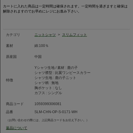
◆鹿の子素材について◆
カートに入れた商品は一定時間は確保されます。一定時間を過ぎますと確保は
鹿の子は軽さや通気性が特徴の夏らしい素材です。
解除されますのでお早めにレジにお進み下さい。
伸縮性にも優れており、カミチャニスタの特徴でもある、袖の後付け(マニ
カ・スポスタータ)との相性は抜群。非常に快適な腕回りを実現いたしまし
た。
※鹿の子素材は編物ですので伸縮性に富み、着用感が楽に感じられます。
カテゴリ
ニットシャツ
>
スリムフィット
ただし、洗濯による寸法変化率が通常の織物素材より大きい素材のため、お
取り扱いにはご注意ください。
素材
綿:100％
比翼ワンピースカラー・・・台襟がなく1枚仕立ての襟のため、V字型のネッ
クラインの上部に襟がついた1枚仕立て(1枚の生地でつながって出来ている)
原産国
中国
になっている襟の形で、羽襟の後ろにボタンが隠れる仕様になっています。
Yシャツ生地 / 素材 :
鹿の子
◆クリーニング店をご利用の場合◆
シャツ襟型 :
比翼ワンピースカラー
ニットシャツ製品はプレス工程時に設備や機材の問題によって、着丈や袖丈
シャツ生地 :
鹿の子ニット
が大きく伸びてしまう恐れがあります。ご相談の上、お預け下さい。
特徴
シャツ柄 :
無地
胸ポケット :
なし
※こちらのシャツはスプリットヨークではございません
カフス :
シングル
商品コード
1059399306081
品番
SLM-CHN-OP-S-0171-WH
（お問い合わせの際には、上記商品コードをお伝え下さい。）
返品について