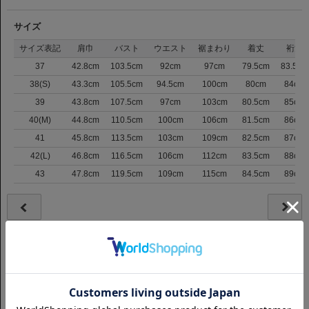
サイズ
サイズ表記
肩巾
バスト
ウエスト
裾まわり
着丈
裄丈
37
42.8cm
103.5cm
92cm
97cm
79.5cm
83.5cm
38(S)
43.3cm
105.5cm
94.5cm
100cm
80cm
84cm
39
43.8cm
107.5cm
97cm
103cm
80.5cm
85cm
40(M)
44.8cm
110.5cm
100cm
106cm
81.5cm
86cm
41
45.8cm
113.5cm
103cm
109cm
82.5cm
87cm
42(L)
46.8cm
116.5cm
106cm
112cm
83.5cm
88cm
43
47.8cm
119.5cm
109cm
115cm
84.5cm
89cm
サイズの測り方について