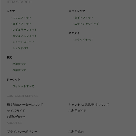
ITEM SEARCH
シャツ
ニットシャツ
・
スリムフィット
・
タイトフィット
・
タイトフィット
・
ニットシャツすべて
・
レギュラーフィット
ネクタイ
・
カジュアルフィット
・
ネクタイすべて
・
ショートスリーブ
・
シャツすべて
袖丈
・
半袖すべて
・
長袖すべて
ジャケット
・
ジャケットすべて
CUSTOMER SERVICE
裄丈詰めオーダーについて
キャンセル/返品/交換について
サイズガイド
ご利用ガイド
お問い合わせ
ABOUT US
プライバシーポリシー
ご利用規約