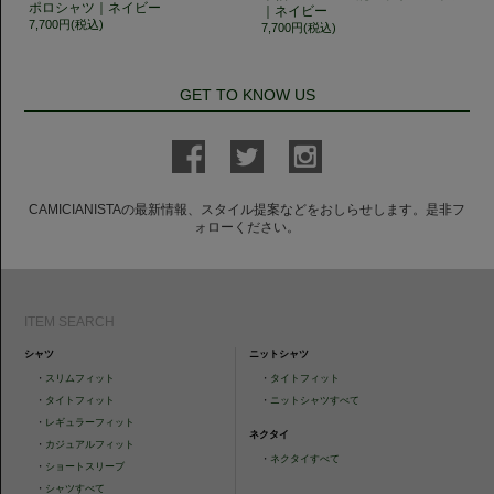
ポロシャツ｜ネイビー
｜ネイビー
7,700円(税込)
7,700円(税込)
GET TO KNOW US
CAMICIANISTAの最新情報、スタイル提案などをおしらせします。是非フ
ォローください。
ITEM SEARCH
シャツ
ニットシャツ
・
スリムフィット
・
タイトフィット
・
タイトフィット
・
ニットシャツすべて
・
レギュラーフィット
ネクタイ
・
カジュアルフィット
・
ネクタイすべて
・
ショートスリーブ
・
シャツすべて