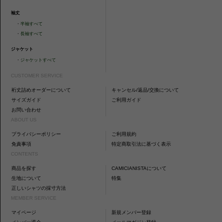
袖丈
・
半袖すべて
・
長袖すべて
ジャケット
・
ジャケットすべて
CUSTOMER SERVICE
裄丈詰めオーダーについて
キャンセル/返品/交換について
サイズガイド
ご利用ガイド
お問い合わせ
ABOUT US
プライバシーポリシー
ご利用規約
免責事項
特定商取引法に基づく表示
CONTENTS
商品を探す
CAMICIANISTAについて
生地について
特集
正しいシャツの採寸方法
MEMBER SERVICE
マイページ
新規メンバー登録