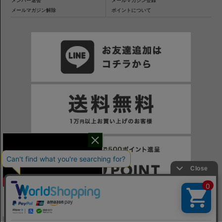
メンバー退会
メールマガジン登録
メールマガジン解除
ポイントについて
干場氏が考える
※一部表示がPCサイトになるページもございます。
※当サイトの税込価格表示は、掲載時の消費税率に応じた価格で記載しております。ご注意ください。
「良いシャツの条件！」