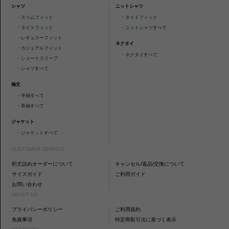
シャツ
ニットシャツ
・
スリムフィット
・
タイトフィット
・
タイトフィット
・
ニットシャツすべて
・
レギュラーフィット
ネクタイ
・
カジュアルフィット
・
ネクタイすべて
・
ショートスリーブ
・
シャツすべて
袖丈
・
半袖すべて
・
長袖すべて
ジャケット
・
ジャケットすべて
CUSTOMER SERVICE
裄丈詰めオーダーについて
キャンセル/返品/交換について
サイズガイド
ご利用ガイド
お問い合わせ
ABOUT US
プライバシーポリシー
ご利用規約
免責事項
特定商取引法に基づく表示