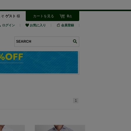
こそ
ゲスト
様
カートを見る
0
点
ログイン
お気に入り
会員登録
検索
1