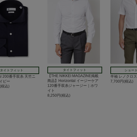
タイトフィット
タイトフィット
ショー
【THE NIKKEI MAGAZINE掲載
ntal 200番手双糸 天竺ニ
半袖 レノクロ
商品】Horizontal イージーケア
イビー
7,700円(税込)
120番手双糸ジャージー｜ホワ
円(税込)
イト
8,250円(税込)