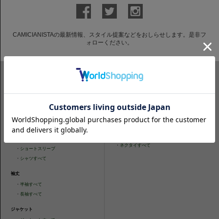
CAMICIANISTAの最新情報、スタイル提案などをおしらせします。是非フ
ォローください。
ITEM SEARCH
シャツ
ニットシャツ
・
スリムフィット
・
タイトフィット
・
タイトフィット
・
ニットシャツすべて
・
レギュラーフィット
ネクタイ
・
カジュアルフィット
・
ネクタイすべて
・
ショートスリーブ
・
シャツすべて
袖丈
・
半袖すべて
・
長袖すべて
ジャケット