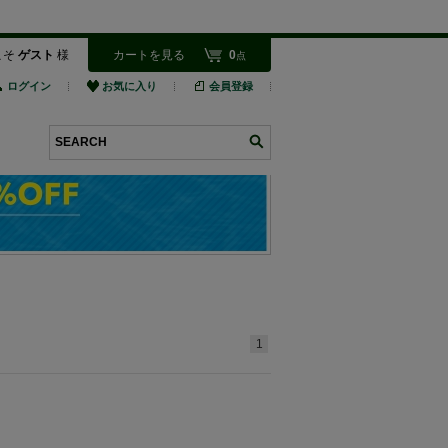
こそ
ゲスト
様
カートを見る
0
点
ログイン
お気に入り
会員登録
検索
1