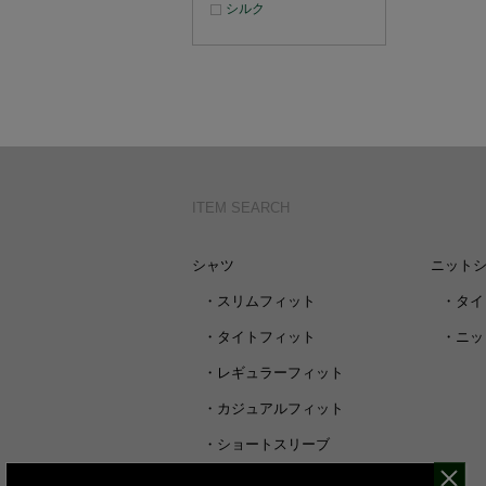
シルク
ITEM SEARCH
シャツ
ニット
・
スリムフィット
・
タイ
・
タイトフィット
・
ニッ
・
レギュラーフィット
・
カジュアルフィット
・
ショートスリーブ
・
シャツすべて