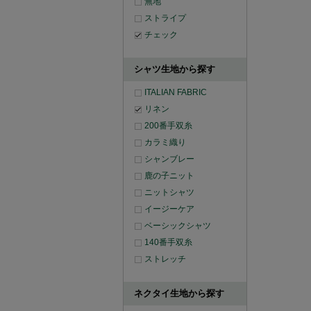
無地
ストライプ
チェック
シャツ生地から探す
ITALIAN FABRIC
リネン
200番手双糸
カラミ織り
シャンブレー
鹿の子ニット
ニットシャツ
イージーケア
ベーシックシャツ
140番手双糸
ストレッチ
ネクタイ生地から探す