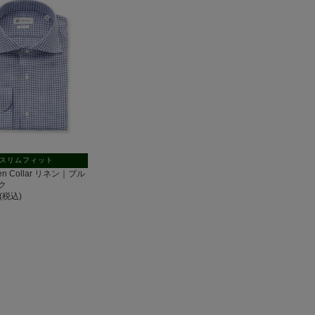
スリムフィット
pen Collar リネン｜ブル
ク
円(税込)