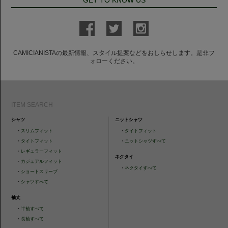
CAMICIANISTAの最新情報、スタイル提案などをおしらせします。是非フ
ォローください。
ITEM SEARCH
シャツ
ニットシャツ
・
スリムフィット
・
タイトフィット
・
タイトフィット
・
ニットシャツすべて
・
レギュラーフィット
ネクタイ
・
カジュアルフィット
・
ネクタイすべて
・
ショートスリーブ
・
シャツすべて
袖丈
・
半袖すべて
・
長袖すべて