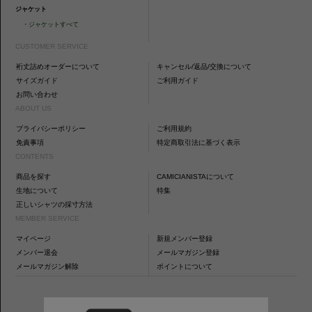
ジャケット
・
ジャケットすべて
CUSTOMER SERVICE
裄丈詰めオーダーについて
キャンセル/返品/交換について
サイズガイド
ご利用ガイド
お問い合わせ
ABOUT US
プライバシーポリシー
ご利用規約
免責事項
特定商取引法に基づく表示
CONTENTS
商品を探す
CAMICIANISTAについて
生地について
特集
正しいシャツの採寸方法
MEMBER SERVICE
マイページ
新規メンバー登録
メンバー退会
メールマガジン登録
メールマガジン解除
ポイントについて