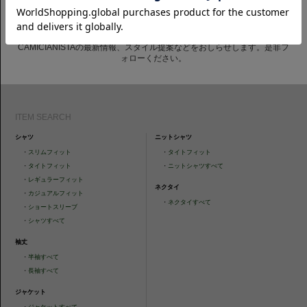
CAMICIANISTAの最新情報、スタイル提案などをおしらせします。是非フ
ォローください。
ITEM SEARCH
シャツ
ニットシャツ
・
スリムフィット
・
タイトフィット
・
タイトフィット
・
ニットシャツすべて
・
レギュラーフィット
ネクタイ
・
カジュアルフィット
・
ネクタイすべて
・
ショートスリーブ
・
シャツすべて
袖丈
・
半袖すべて
・
長袖すべて
ジャケット
・
ジャケットすべて