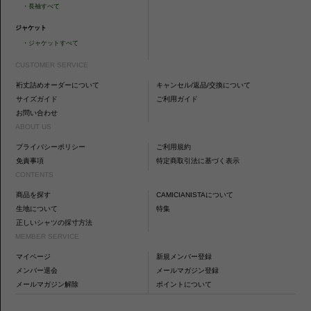
・
長袖すべて
ジャケット
・
ジャケットすべて
CUSTOMER SERVICE
裄丈詰めオーダーについて
キャンセル/返品/交換について
サイズガイド
ご利用ガイド
お問い合わせ
ABOUT US
プライバシーポリシー
ご利用規約
免責事項
特定商取引法に基づく表示
CONTENTS
商品を探す
CAMICIANISTAについて
生地について
特集
正しいシャツの採寸方法
MEMBER SERVICE
マイページ
新規メンバー登録
メンバー退会
メールマガジン登録
メールマガジン解除
ポイントについて