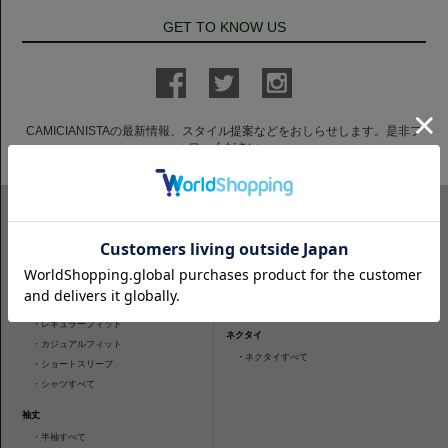
GET TO KNOW US
CAMICIANISTAの最新情報、スタイル提案などをおしらせします。是非フ
ォローください。
ITEM SEARCH
シャツ
ニットシャツ
・
スリムフィット
・
タイトフィット
・
タイトフィット
・
ニットシャツすべて
・
レギュラーフィット
ネクタイ
・
カジュアルフィット
・
ネクタイすべて
・
ショートスリーブ
・
シャツすべて
袖丈
・
半袖すべて