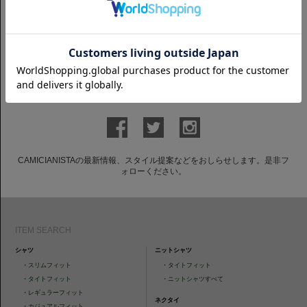
ショートスリーブ
ショートスリーブ
半袖 Horizontal 100番手双糸タイ
【CANCLINI】半袖 Horizontal マ
プライター｜ベージュストライプ
イクロツイル｜ピンクストライプ
8,250円(税込)
10,450円(税込)
GET TO KNOW US
CAMICIANISTAの最新情報、スタイル提案などをおしらせします。是非フ
ォローください。
ITEM SEARCH
シャツ
ニットシャツ
・
スリムフィット
・
タイトフィット
・
タイトフィット
・
ニットシャツすべて
・
レギュラーフィット
ネクタイ
・
カジュアルフィット