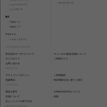
・
ネクタイすべて
・
ショートスリーブ
・
シャツすべて
袖丈
・
半袖すべて
・
長袖すべて
ジャケット
・
ジャケットすべて
CUSTOMER SERVICE
裄丈詰めオーダーについて
キャンセル/返品/交換について
サイズガイド
ご利用ガイド
お問い合わせ
ABOUT US
プライバシーポリシー
ご利用規約
免責事項
特定商取引法に基づく表示
CONTENTS
商品を探す
CAMICIANISTAについて
生地について
特集
正しいシャツの採寸方法
MEMBER SERVICE