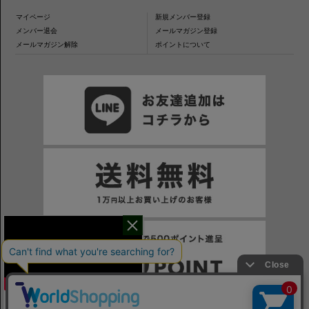
マイページ
新規メンバー登録
メンバー退会
メールマガジン登録
メールマガジン解除
ポイントについて
干場氏が考える
※一部表示がPCサイトになるページもございます。