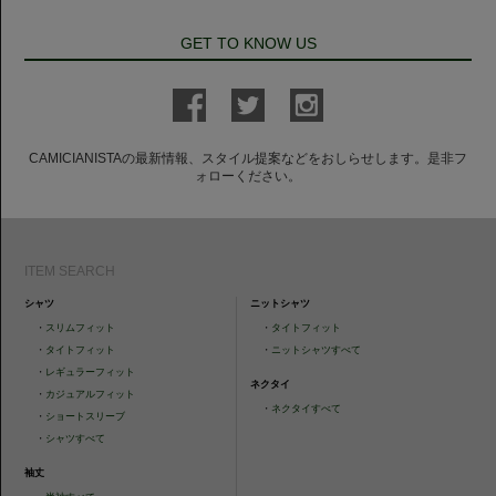
GET TO KNOW US
CAMICIANISTAの最新情報、スタイル提案などをおしらせします。是非フ
ォローください。
ITEM SEARCH
シャツ
ニットシャツ
・
スリムフィット
・
タイトフィット
・
タイトフィット
・
ニットシャツすべて
・
レギュラーフィット
ネクタイ
・
カジュアルフィット
・
ネクタイすべて
・
ショートスリーブ
・
シャツすべて
袖丈