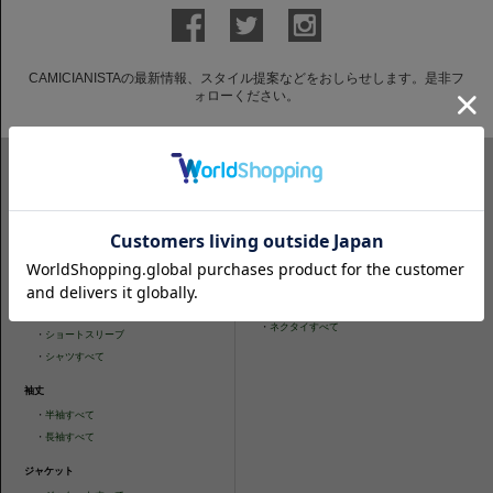
CAMICIANISTAの最新情報、スタイル提案などをおしらせします。是非フ
ォローください。
ITEM SEARCH
シャツ
ニットシャツ
・
スリムフィット
・
タイトフィット
・
タイトフィット
・
ニットシャツすべて
・
レギュラーフィット
ネクタイ
・
カジュアルフィット
・
ネクタイすべて
・
ショートスリーブ
・
シャツすべて
袖丈
・
半袖すべて
・
長袖すべて
ジャケット