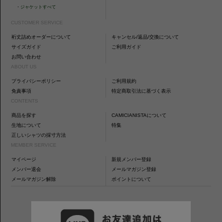
・
ジャケットすべて
CUSTOMER SERVICE
裄丈詰めオーダーについて
キャンセル/返品/交換について
サイズガイド
ご利用ガイド
お問い合わせ
ABOUT US
プライバシーポリシー
ご利用規約
免責事項
特定商取引法に基づく表示
CONTENTS
商品を探す
CAMICIANISTAについて
生地について
特集
正しいシャツの採寸方法
MEMBER SERVICE
マイページ
新規メンバー登録
メンバー退会
メールマガジン登録
メールマガジン解除
ポイントについて