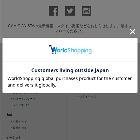
CAMICIANISTAの最新情報、スタイル提案などをおしらせします。是非フ
ォローください。
ITEM SEARCH
シャツ
ニットシャツ
・
スリムフィット
・
タイトフィット
・
タイトフィット
・
ニットシャツすべて
・
レギュラーフィット
ネクタイ
・
カジュアルフィット
・
ネクタイすべて
・
ショートスリーブ
・
シャツすべて
袖丈
・
半袖すべて
・
長袖すべて
ジャケット