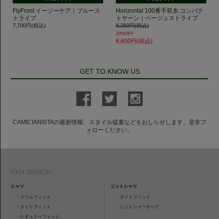
FlyFront イージーケア｜ブルース
Horizontal 100番手双糸 コンパク
トライプ
トヤーン｜ベージュストライプ
7,700円(税込)
8,250円(税込)
20%OFF
6,600円(税込)
GET TO KNOW US
CAMICIANISTAの最新情報、スタイル提案などをおしらせします。是非フ
ォローください。
ITEM SEARCH
シャツ
ニットシャツ
・
スリムフィット
・
タイトフィット
・
タイトフィット
・
ニットシャツすべて
・
レギュラーフィット