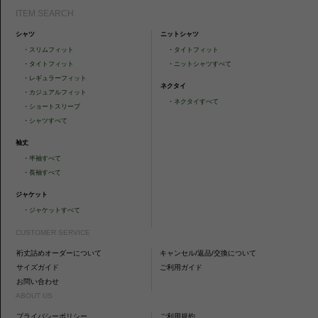
ITEM SEARCH
シャツ
ニットシャツ
・
スリムフィット
・
タイトフィット
・
タイトフィット
・
ニットシャツすべて
・
レギュラーフィット
ネクタイ
・
カジュアルフィット
・
ネクタイすべて
・
ショートスリーブ
・
シャツすべて
袖丈
・
半袖すべて
・
長袖すべて
ジャケット
・
ジャケットすべて
CUSTOMER SERVICE
裄丈詰めオーダーについて
キャンセル/返品/交換について
サイズガイド
ご利用ガイド
お問い合わせ
ABOUT US
プライバシーポリシー
ご利用規約