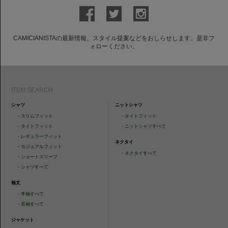
CAMICIANISTAの最新情報、スタイル提案などをおしらせします。是非フ
ォローください。
ITEM SEARCH
シャツ
ニットシャツ
・
スリムフィット
・
タイトフィット
・
タイトフィット
・
ニットシャツすべて
・
レギュラーフィット
ネクタイ
・
カジュアルフィット
・
ネクタイすべて
・
ショートスリーブ
・
シャツすべて
袖丈
・
半袖すべて
・
長袖すべて
ジャケット