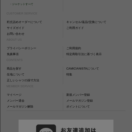
・
ジャケットすべて
CUSTOMER SERVICE
裄丈詰めオーダーについて
キャンセル/返品/交換について
サイズガイド
ご利用ガイド
お問い合わせ
ABOUT US
プライバシーポリシー
ご利用規約
免責事項
特定商取引法に基づく表示
CONTENTS
商品を探す
CAMICIANISTAについて
生地について
特集
正しいシャツの採寸方法
MEMBER SERVICE
マイページ
新規メンバー登録
メンバー退会
メールマガジン登録
メールマガジン解除
ポイントについて