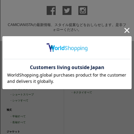
CAMICIANISTAの最新情報、スタイル提案などをおしらせします。是非フ
ォローください。
ITEM SEARCH
シャツ
ニットシャツ
・
スリムフィット
・
タイトフィット
・
タイトフィット
・
ニットシャツすべて
・
レギュラーフィット
ネクタイ
・
カジュアルフィット
・
ネクタイすべて
・
ショートスリーブ
・
シャツすべて
袖丈
・
半袖すべて
・
長袖すべて
ジャケット