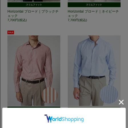
スリムフィット
スリムフィット
Horizontal ブロード｜ブラックチ
Horizontal ブロード｜ネイビーチ
ェック
ェック
7,700円(税込)
7,700円(税込)
スリムフィット
レギュラーフィット
【LEGGIUNO】Horizontal 120番
band collar ツイル｜ブルーストラ
手双糸 ブロード｜ロンドンストラ
イプ
イプ
7,700円(税込)