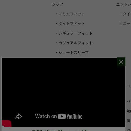
シャツ
ニット
・
スリムフィット
・
タイ
・
タイトフィット
・
ニッ
・
レギュラーフィット
・
カジュアルフィット
・
ショートスリーブ
・
シャツすべて
CUSTOMER SERVICE
ABOUT 
裄丈詰めオーダーについて
プライバ
キャンセル/返品/交換について
ご利用規
サイズガイド
免責事項
ご利用ガイド
特定商取