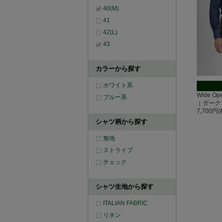
40(M)
41
42(L)
43
カラーから探す
ホワイト系
Wide O
ブルー系
｜ダーク
7,700円
シャツ柄から探す
無地
ストライプ
チェック
シャツ生地から探す
ITALIAN FABRIC
リネン