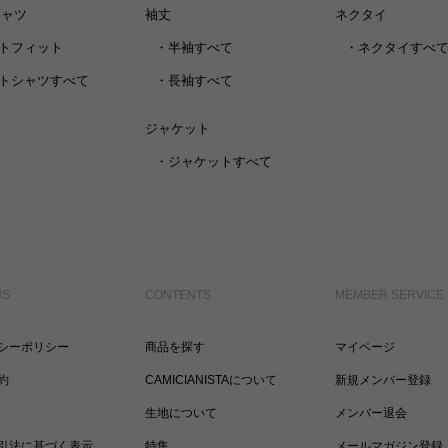
シャツ
袖丈
ネクタイ
トフィット
・
半袖すべて
・
ネクタイすべ
トシャツすべて
・
長袖すべて
ジャケット
・
ジャケットすべて
US
CONTENTS
MEMBER SERVICE
シーポリシー
商品を探す
マイページ
約
CAMICIANISTAについて
新規メンバー登録
生地について
メンバー退会
引法に基づく表示
特集
メールマガジン登録