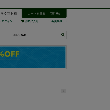
こそ
ゲスト
様
カートを見る
0
点
ログイン
お気に入り
会員登録
検索
1