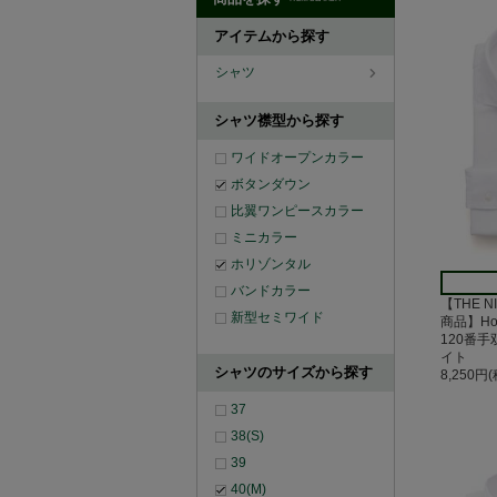
アイテムから探す
シャツ
シャツ襟型から探す
ワイドオープンカラー
ボタンダウン
比翼ワンピースカラー
ミニカラー
ホリゾンタル
バンドカラー
【THE N
新型セミワイド
商品】Hor
120番
イト
シャツのサイズから探す
8,250円
37
38(S)
39
40(M)