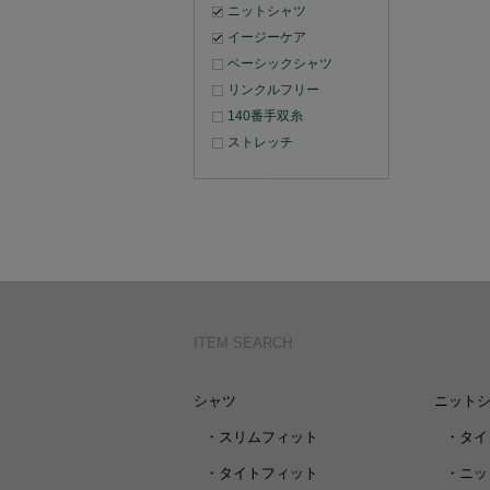
ニットシャツ
イージーケア
ベーシックシャツ
リンクルフリー
140番手双糸
ストレッチ
ITEM SEARCH
シャツ
ニット
・
スリムフィット
・
タイ
・
タイトフィット
・
ニッ