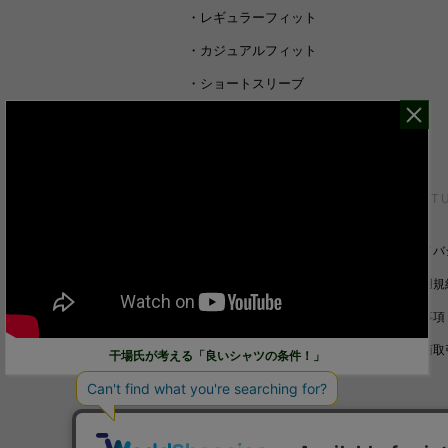
・
レギュラーフィット
・
カジュアルフィット
・
ショートスリーブ
・
シャツすべて
CUSTOMER SERVICE
ABOUT 
裄丈詰めオーダーについて
プライバ
キャンセル/返品/交換について
ご利用規
サイズガイド
免責事項
ご利用ガイド
特定商取
干場氏が考える「良いシャツの条件！」
お問い合わせ