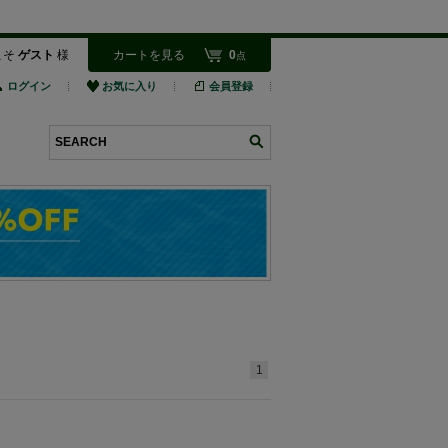
こそ
ゲスト
様
カートを見る
0
点
ログイン
お気に入り
会員登録
検索
1