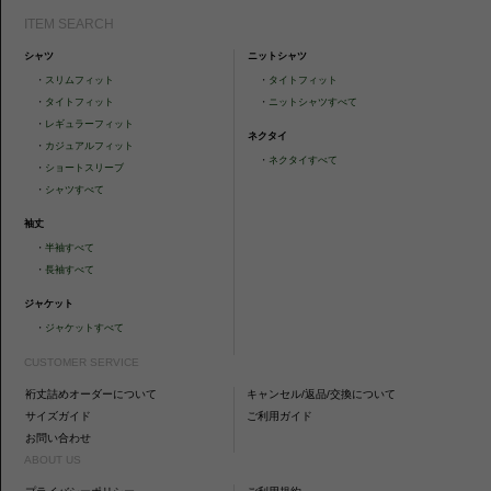
ITEM SEARCH
シャツ
ニットシャツ
・
スリムフィット
・
タイトフィット
・
タイトフィット
・
ニットシャツすべて
・
レギュラーフィット
ネクタイ
・
カジュアルフィット
・
ネクタイすべて
・
ショートスリーブ
・
シャツすべて
袖丈
・
半袖すべて
・
長袖すべて
ジャケット
・
ジャケットすべて
CUSTOMER SERVICE
裄丈詰めオーダーについて
キャンセル/返品/交換について
サイズガイド
ご利用ガイド
お問い合わせ
ABOUT US