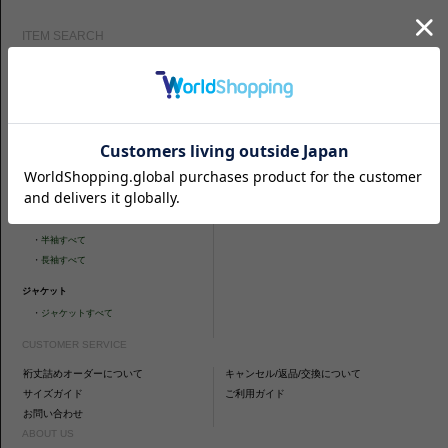
ITEM SEARCH
シャツ
ニットシャツ
・
スリムフィット
・
タイトフィット
・
タイトフィット
・
ニットシャツすべて
・
レギュラーフィット
ネクタイ
・
カジュアルフィット
・
ネクタイすべて
・
ショートスリーブ
・
シャツすべて
袖丈
・
半袖すべて
・
長袖すべて
ジャケット
・
ジャケットすべて
CUSTOMER SERVICE
裄丈詰めオーダーについて
キャンセル/返品/交換について
サイズガイド
ご利用ガイド
お問い合わせ
ABOUT US