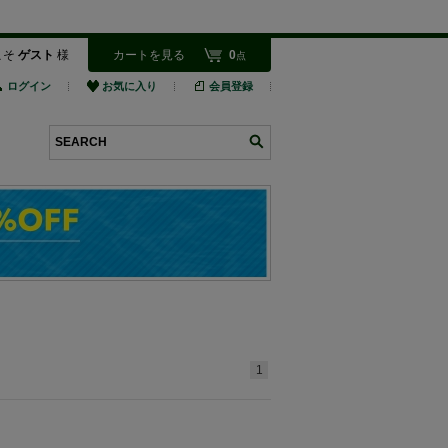
こそ
ゲスト
様
カートを見る
0
点
ログイン
お気に入り
会員登録
検索
1