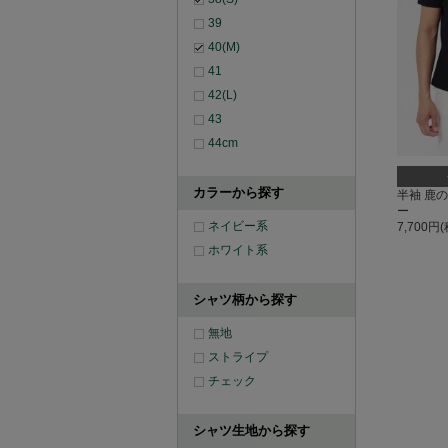
39
40(M)
41
42(L)
43
44cm
カラーから探す
半袖 鹿
ー
ネイビー系
7,700円
ホワイト系
シャツ柄から探す
無地
ストライプ
チェック
シャツ生地から探す