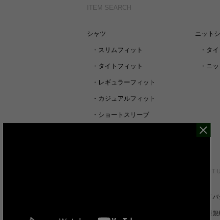
ITEM SEARCH
シャツ
ニット
・
スリムフィット
・
タイ
・
タイトフィット
・
ニッ
・
レギュラーフィット
・
カジュアルフィット
・
ショートスリーブ
・
シャツすべて
CUSTOMER SERVICE
ABOUT 
裄丈詰めオーダーについて
プライバ
キャンセル/返品/交換について
ご利用規